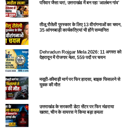
स्वीकृत कर दी गई है। जिसमें फरासू के लिये 53 करोड़ जबकि चमधार
परिवार जैसा घर!, उत्तराखंड में बन रहा ‘आलंबन गांव’
क्षेत्र में ट्रीटमेंट के लिये 37 करोड़ की स्वीकृति प्रदान की गई है।
शीघ्र ही दोनों जगहों पर ट्रीटमेंट कार्य शुरू कर दिया जायेगा। जिससे
तीलू रौतेली पुरस्कार के लिए 13 वीरांगनाओं का चयन,
जनसामान्य व तीर्थयात्री सुगम व सुरक्षित आवागमन कर सकेंगे। डॉ. रावत
35 आंगनबाड़ी कार्यकत्रियां भी होंगे सम्मानित
ने कहा कि पीएमजीएसवाई के तहत झाला-ग्वाड मोटरमार्ग व हिंवालीधार-
सिरतोली मोटरमार्ग को स्वीकृति दे दी गई है। उन्होंने विभागीय अधिकारियों
को माण्डाखाल-सरणा-चोपड्यूं मोटरमार्ग की स्वीकृति तथा श्रीनगर में
Dehradun Rojgar Mela 2026: 11 अगस्त को
पंचपीपल से स्वीत तक एलिवेटेड रोड़ की शीघ्र डीपीआर तैयार करने के
देहरादून में रोजगार मेला, 559 पदों पर चयन
निर्देश दिये। डॉ. रावत ने पीएमजीएसवाई के तहत निर्मित सड़कों की समीक्षा
करते हुये अधिकारियों को मजरा महादेव-सौठ मोटरमार्ग को यथाशीघ्र लोक
निर्मोण विभाग को हस्तगत करने को भी कहा। इसके अलावा उन्होंने चंगीन,
मसूरी-कीमाड़ी मार्ग पर फिर हादसा, बाइक फिसलने से
कुठखाल, कठ्यूड़ मोटरमार्ग के सुधारीकरण, जल्लू गांव के मोटरमार्ग, गडोली,
युवक की मौत
डुंगरी, जाख-अक्सोड़ा मोटरमार्ग का डामरीकरण तथा चपलोड़ी व फल्द्वाड़ी
मोटर मार्ग के अवशेष कार्य शीघ्र पूर्ण करने के निर्देश भी अधिकारियों को
दिये।
उत्तराखंड के सरकारी डेटा सेंटर पर फिर मंडराया
खतरा, चीन के वायरस ने किया बड़ा हमला
बैठक में सचिव लोक निर्माण विभाग पंकज पाण्डेय, अपर सचिव दिनेश कुमार,
प्रमुख अभियंता लोक निर्माण विभाग राजेश शर्मा, मुख्य अभियंता