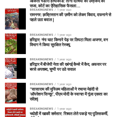
अंकिता भंडारी हत्याकांड: तीनों दोषियों को उम्रकैद की
सजा, कोर्ट का ऐतिहासिक फैसला…
BREAKINGNEWS
1 year ago
रामनगर: क़ब्रिस्तान की ज़मीन को लेकर विवाद, दफनाने से
पहले उठा बवाल |
BREAKINGNEWS
1 year ago
हरिद्वार: गंगा घाट किनारे पेड़ पर लिपटा मिला अजगर, वन
विभाग ने किया सुरक्षित रेस्क्यू
BREAKINGNEWS
1 year ago
हरिद्वार में बीजेपी नेता की दबंगई कैमरे में कैद, अफसर पर
बरसे अपशब्द, चुप्पी पर उठे सवाल
BREAKINGNEWS
1 year ago
“सासाराम की मुस्लिम महिलाओं ने रचाया मेहंदी से
‘ऑपरेशन सिन्दूर’, पीएम मोदी के स्वागत में गूंजा एकता का
संदेश|
BREAKINGNEWS
1 year ago
भदोही में खाकी शर्मसार: रिश्वत लेते पकड़े गए पुलिसकर्मी,