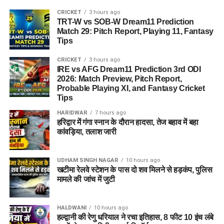
सिर्फ व्यक्तिगत पसंद और शौक था। धीरे-धीरे बालों की लंबाई बढ़ती गई और
उन्होंने इसे एक खास उपलब्धि में बदलने का फैसला किया।
CRICKET
3 hours ago
TRT-W vs SOB-W Dream11 Prediction
Match 29: Pitch Report, Playing 11, Fantasy
करीब एक दशक तक बालों को लगातार बढ़ाने और उनकी देखभाल करने के
Tips
बाद रेणु ने विश्व रिकॉर्ड की दौड़ में कदम रखा। अब उनकी मेहनत का
नतीजा गिनीज वर्ल्ड रिकॉर्ड के रूप में सामने आया है।
CRICKET
3 hours ago
IRE vs AFG Dream11 Prediction 3rd ODI
2026: Match Preview, Pitch Report,
लंबे बालों की देखभाल भी किसी चुनौती से
Probable Playing XI, and Fantasy Cricket
Tips
कम नहीं
HARIDWAR
7 hours ago
हरिद्वार में गंगा स्नान के दौरान हादसा, तेज बहाव में बहा
इतने लंबे बालों को संभालना
रेणु के लिए रोजमर्रा की जिंदगी का अहम हिस्सा
कांवड़िया, तलाश जारी
है। बालों को जमीन से दूर रखने और उन्हें व्यवस्थित रखने के लिए वह विशेष
तरीके से चोटी बनाती हैं। बालों को धोने, सुखाने और सुलझाने में भी उन्हें
UDHAM SINGH NAGAR
10 hours ago
काफी समय लग जाता है। इतनी लंबाई के बावजूद रेणु अपने बालों की
खटीमा रेलवे स्टेशन के पास दो शव मिलने से हड़कंप, पुलिस
देखभाल में कोई लापरवाही नहीं बरततीं।
मामले की जांच में जुटी
HALDWANI
10 hours ago
हल्द्वानी की रेणु धरियाल ने रचा इतिहास, 8 फीट 10 इंच लंबे