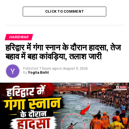
पीएमजीएसवाई एस.के.पाठक सहित अन्य विभागीय अधिकारी उपस्थित रहे।
CLICK TO COMMENT
RELATED TOPICS:
CABINATE MINISTER DHAN SINGH RAWAT
DEHRADUN NEWS
DHAN SINGH RAWAT
UTTRAKHAND NEWS
UP NEXT
HARIDWAR
दिल्ली ब्लास्ट के बाद एक्शन में दून पुलिस,चल रहा चेकिंग अभियान
हरिद्वार में गंगा स्नान के दौरान हादसा, तेज
DON'T MISS
बहाव में बहा कांवड़िया, तलाश जारी
शीतलहर की दस्तकः प्रशासन ने शुरू की बचाव तैयारियां
Published
7 hours ago
on
August 9, 2026
By
Yogita Bisht