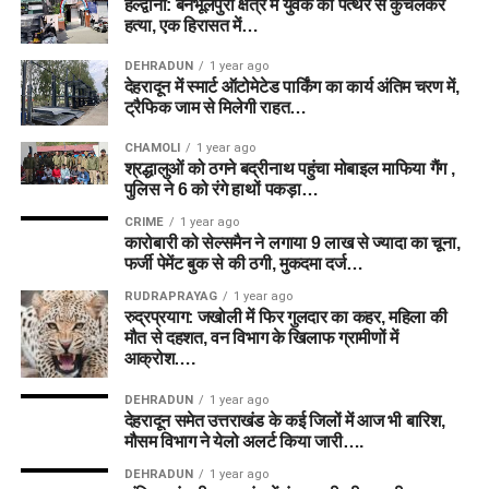
हल्द्वानी: बनभूलपुरा क्षेत्र में युवक की पत्थर से कुचलकर
हत्या, एक हिरासत में…
DEHRADUN
1 year ago
देहरादून में स्मार्ट ऑटोमेटेड पार्किंग का कार्य अंतिम चरण में,
ट्रैफिक जाम से मिलेगी राहत…
CHAMOLI
1 year ago
श्रद्धालुओं को ठगने बद्रीनाथ पहुंचा मोबाइल माफिया गैंग ,
पुलिस ने 6 को रंगे हाथों पकड़ा…
CRIME
1 year ago
कारोबारी को सेल्समैन ने लगाया 9 लाख से ज्यादा का चूना,
फर्जी पेमेंट बुक से की ठगी, मुकदमा दर्ज…
RUDRAPRAYAG
1 year ago
रुद्रप्रयाग: जखोली में फिर गुलदार का कहर, महिला की
मौत से दहशत, वन विभाग के खिलाफ ग्रामीणों में
आक्रोश….
DEHRADUN
1 year ago
देहरादून समेत उत्तराखंड के कई जिलों में आज भी बारिश,
मौसम विभाग ने येलो अलर्ट किया जारी….
DEHRADUN
1 year ago