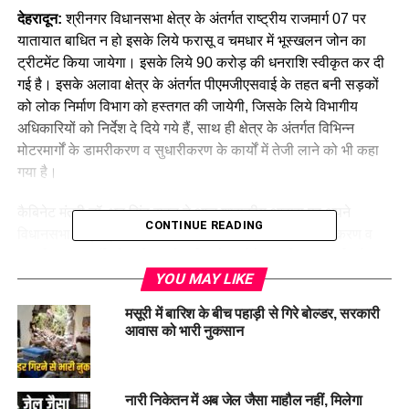
देहरादून:
श्रीनगर विधानसभा क्षेत्र के अंतर्गत राष्ट्रीय राजमार्ग 07 पर
यातायात बाधित न हो इसके लिये फरासू व चमधार में भूस्खलन जोन का
ट्रीटमेंट किया जायेगा। इसके लिये 90 करोड़ की धनराशि स्वीकृत कर दी
गई है। इसके अलावा क्षेत्र के अंतर्गत पीएमजीएसवाई के तहत बनी सड़कों
को लोक निर्माण विभाग को हस्तगत की जायेगी, जिसके लिये विभागीय
अधिकारियों को निर्देश दे दिये गये हैं, साथ ही क्षेत्र के अंतर्गत विभिन्न
मोटरमार्गों के डामरीकरण व सुधारीकरण के कार्यों में तेजी लाने को भी कहा
गया है।
कैबिनेट मंत्री डॉ. धन सिंह रावत ने आज शासकीय आवास पर अपने
CONTINUE READING
विधानसभा क्षेत्र श्रीनगर के विभिन्न मोटरमार्गों के निर्माण, डामरीकरण व
सुधारीकरण कार्यों की समीक्षा की। जिसमें उन्होंने राष्ट्रीय राजमार्ग, लोक
निर्माण विभाग और पीएमजीएसवाई के अधिकारियों को मोटरमार्गों के
YOU MAY LIKE
डामरीकरण व सुधारीकरण के कार्यों की नियमित मॉनिटिरिंग कर नियत समय
मसूरी में बारिश के बीच पहाड़ी से गिरे बोल्डर, सरकारी
सीमा के भीतर निर्माण कार्य पूरा करने के निर्देश दिये। डॉ. रावत ने कहा कि
आवास को भारी नुकसान
राष्ट्रीय राजमार्ग 07 पर फरासू व चमधार में अब भूस्खलन से बार-बार
यातायात बाधित नहीं होगा। उन्होंने कहा कि इन दोनों जगह पर भूस्खलन
जोन का उचित ट्रीटमेंट किया जायेगा, इसके लिये 90 करोड़ की धनराशि
नारी निकेतन में अब जेल जैसा माहौल नहीं, मिलेगा