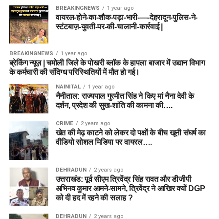
BREAKINGNEWS
1 year ago
वायरल-होने-का-शौक-पड़ा-भारी-—-देहरादून-पुलिस-ने-
स्टंटबाज़-युवती-पर-की-चालानी-कार्रवाई |
BREAKINGNEWS
1 year ago
ब्रेकिंग न्यूज़ | चमोली जिले के पोखरी ब्लॉक के हापला बाजार में उद्यान विभाग
के कर्मचारी की संदिग्ध परिस्थितियों में मौत हो गई।
NAINITAL
1 year ago
नैनीताल: राज्यपाल गुरमीत सिंह ने किए मां नैना देवी के
दर्शन, प्रदेश की सुख-शांति की कामना की….
CRIME
2 years ago
खेत की मेढ़ काटने को लेकर दो पक्षों के बीच खूनी संघर्ष का
वीडियो सोशल मिडिया पर वायरल….
DEHRADUN
2 years ago
उत्तराखंड: पूर्व सीएम त्रिवेंद्र सिंह रावत और डीजीपी
अभिनव कुमार आमने-सामने, त्रिवेंद्र ने आखिर क्यों DGP
को दी हद में रहने की सलाह ?
DEHRADUN
2 years ago