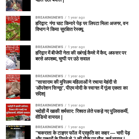
BREAKINGNEWS
1 year ago
हरिद्वार: गंगा घाट किनारे पेड़ पर लिपटा मिला अजगर, वन
विभाग ने किया सुरक्षित रेस्क्यू
BREAKINGNEWS
1 year ago
हरिद्वार में बीजेपी नेता की दबंगई कैमरे में कैद, अफसर पर
बरसे अपशब्द, चुप्पी पर उठे सवाल
BREAKINGNEWS
1 year ago
“सासाराम की मुस्लिम महिलाओं ने रचाया मेहंदी से
‘ऑपरेशन सिन्दूर’, पीएम मोदी के स्वागत में गूंजा एकता का
संदेश|
BREAKINGNEWS
1 year ago
भदोही में खाकी शर्मसार: रिश्वत लेते पकड़े गए पुलिसकर्मी,
वीडियो वायरल |
BREAKINGNEWS
1 year ago
“चकराता के टाइगर फॉल में प्रकृति का कहर — भारी पेड़
और पत्थरों के गिरने से 2 की मौके पर मौत, कई घायल |