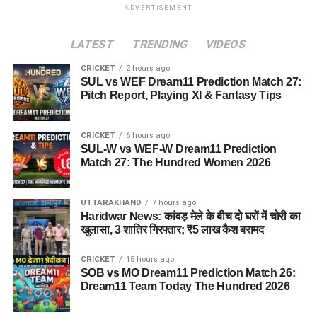
ADVERTISEMENT
LATEST
TRENDING
VIDEOS
CRICKET
2 hours ago
SUL vs WEF Dream11 Prediction Match 27:
Pitch Report, Playing XI & Fantasy Tips
CRICKET
6 hours ago
SUL-W vs WEF-W Dream11 Prediction
Match 27: The Hundred Women 2026
UTTARAKHAND
7 hours ago
Haridwar News: कांवड़ मेले के बीच दो घरों में चोरी का
खुलासा, 3 शातिर गिरफ्तार; ₹5 लाख कैश बरामद
CRICKET
15 hours ago
SOB vs MO Dream11 Prediction Match 26:
Dream11 Team Today The Hundred 2026