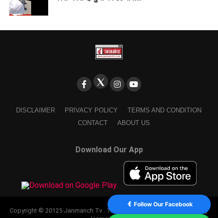
DISCLAIMER
PRIVACY POLICY
TERMS AND CONDITION
CONTACT
ABOUT US
Download Our App
Follow Our Facebook
Copyright © 20125 Janmanch Tv . Theme by SSDIGIMARK. powered by