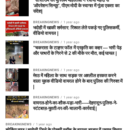
“सासाराम की मुस्लिम महिलाओं ने रचाया मेहंदी से
‘ऑपरेशन सिन्दूर’, पीएम मोदी के स्वागत में गूंजा एकता का
संदेश|
BREAKINGNEWS
1 year ago
भदोही में खाकी शर्मसार: रिश्वत लेते पकड़े गए पुलिसकर्मी,
वीडियो वायरल |
BREAKINGNEWS
1 year ago
“चकराता के टाइगर फॉल में प्रकृति का कहर — भारी पेड़
और पत्थरों के गिरने से 2 की मौके पर मौत, कई घायल |
BREAKINGNEWS
1 year ago
मेरठ में महिला के साथ सड़क पर अश्लील हरकत करने
वाला युवक वीडियो वायरल होने के बाद पुलिस की गिरफ्त में
|
BREAKINGNEWS
1 year ago
वायरल-होने-का-शौक-पड़ा-भारी-—-देहरादून-पुलिस-ने-
स्टंटबाज़-युवती-पर-की-चालानी-कार्रवाई |
BREAKINGNEWS
1 year ago
ब्रेकिंग न्यूज़ | चमोली जिले के पोखरी ब्लॉक के हापला बाजार में उद्यान विभाग