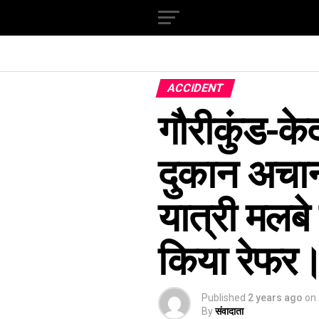
ACCIDENT
गौरीकुंड-के
दुकान अचान
यात्री मलबे 
किया रेफर
Published
2 years ago
on
By
संवादाता