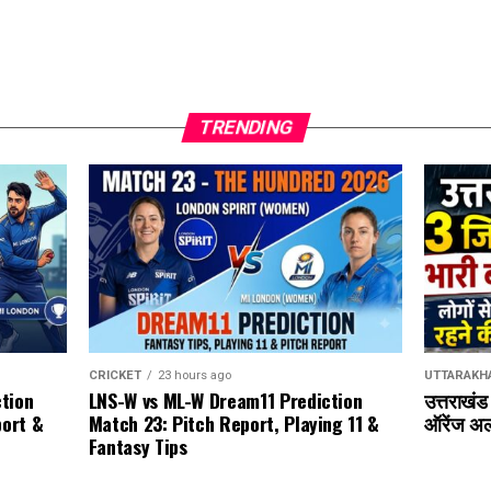
TRENDING
CRICKET
23 hours ago
UTTARAKH
LNS-W vs ML-W Dream11 Prediction
tion
उत्तराखंड 
Match 23: Pitch Report, Playing 11 &
port &
ऑरेंज अल
Fantasy Tips