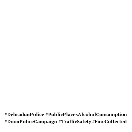
#DehradunPolice #
PublicPlacesAlcoholConsumption
#
DoonPoliceCampaign #
TrafficSafety #
FineCollected