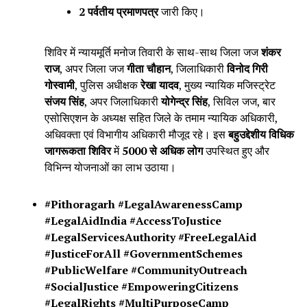
2 पर्वतीय प्रमाणपत्र
जारी किए।
शिविर में न्यायमूर्ति मनोज तिवारी के साथ-साथ जिला जज
शंकर
राज
, अपर जिला जज
गीता चौहान
, जिलाधिकारी
विनोद गिरी
गोस्वामी
, पुलिस अधीक्षक
रेखा यादव
, मुख्य न्यायिक मजिस्ट्रेट
संजय सिंह
, अपर जिलाधिकारी
योगेन्द्र सिंह
, सिविल जज, बार
एसोसिएशन के अध्यक्ष सहित जिले के तमाम न्यायिक अधिकारी,
अधिवक्ता एवं विभागीय अधिकारी मौजूद रहे। इस
बहुउद्देशीय विधिक
जागरूकता शिविर
में
5000 से अधिक लोग
उपस्थित हुए और
विभिन्न योजनाओं का लाभ उठाया।
#Pithoragarh #LegalAwarenessCamp
#LegalAidIndia #AccessToJustice
#LegalServicesAuthority #FreeLegalAid
#JusticeForAll #GovernmentSchemes
#PublicWelfare #CommunityOutreach
#SocialJustice #EmpoweringCitizens
#LegalRights #MultiPurposeCamp