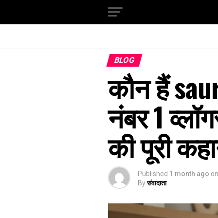
BLOG
कौन हैं sau
नंबर 1 व्लॉ
की पूरी कहा
Published
1 month ago
o
By
संवादाता