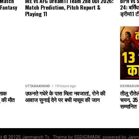
 Match
IRE vs AFG Dream11 Team 2nd ODI 2026:
BPH vs 
 Fantasy
Match Prediction, Pitch Report &
24: बर्मि
Playing 11
ड्रीम11 ट
UTTARAKHAND
19 hours ago
DEHRADU
दनाक
उफनते गधेरे के पास मिला नवजात!, रोने की
तीलू रौते
ु की मौत
आवाज सुनाई देने पर बची मासूम की जान
चयन, 35 आ
सम्मानित
ht © 20125 Janmanch Tv . Theme by SSDIGIMARK. powered by Janm