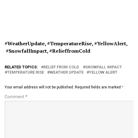
#WeatherUpdate, #
TemperatureRise, #
YellowAlert,
#SnowfallImpact, #
RelieffromCold
RELATED TOPICS:
RELIEF FROM COLD.
SNOWFALL IMPACT
TEMPERATURE RISE
WEATHER UPDATE
YELLOW ALERT
Your email address will not be published.
Required fields are marked
*
Comment
*