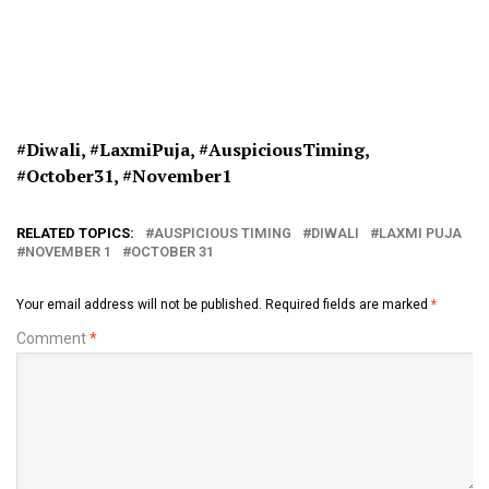
#Diwali, #
LaxmiPuja, #
AuspiciousTiming,
#
October31, #
November1
RELATED TOPICS:
AUSPICIOUS TIMING
DIWALI
LAXMI PUJA
NOVEMBER 1
OCTOBER 31
Your email address will not be published.
Required fields are marked
*
Comment
*