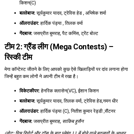
किशन(C)
बल्लेबाज:
सूर्यकुमार यादव, ट्रेविस हेड , अभिषेक शर्मा
ऑलराउंडर:
हार्दिक पंड्या , तिलक वर्मा
गेंदबाज:
जसप्रीत बुमराह, पैट कमिंस, ट्रेंट बोल्ट
टीम 2: ग्रैंड लीग (Mega Contests) –
रिस्की टीम
मेगा कॉन्टेस्ट जीतने के लिए आपको कुछ ऐसे खिलाड़ियों पर दांव लगाना होगा
जिन्हें बहुत कम लोगों ने अपनी टीम में रखा है।
विकेटकीपर:
हेनरिक क्लासेन(VC), ईशान किशन
बल्लेबाज:
सूर्यकुमार यादव, तिलक वर्मा, ट्रेविस हेड,नमन धीर
ऑलराउंडर:
हार्दिक पंड्या (C), नितीश कुमार रेड्डी ,सैंटनर
गेंदबाज:
जसप्रीत बुमराह,
साकिब हुसैन
(नोट: पिच रिपोर्ट और टॉस के बाद प्लेइंग 11 में होने वाले बदलावों के आधार