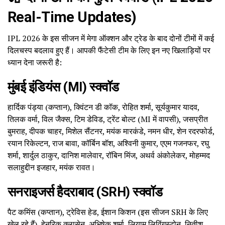
Real-Time Updates)
IPL 2026 के इस सीजन में मेगा ऑक्शन और ट्रेड के बाद दोनों टीमों में कई
दिलचस्प बदलाव हुए हैं। आपकी फैंटेसी टीम के लिए इन नए खिलाड़ियों पर
ध्यान देना जरूरी है:
मुंबई इंडियंस (MI) स्क्वॉड
हार्दिक पंड्या (कप्तान), क्विंटन डी कॉक, रोहित शर्मा, सूर्यकुमार यादव,
तिलक वर्मा, विल जैक्स, टिम डेविड, ट्रेंट बोल्ट (MI में वापसी), जसप्रीत
बुमराह, दीपक चाहर, मिशेल सैंटनर, मयंक मारकंडे, नमन धीर, शेन रदरफोर्ड,
रयान रिकेल्टन, राज बावा, कॉर्बिन बॉश, अश्विनी कुमार, एएम गजनफर, रघु
शर्मा, शार्दुल ठाकुर, दानिश मालेवार, रॉबिन मिंज, अथर्व अंकोलेकर, मोहम्मद
सलाहुद्दीन इजहार, मयंक रावत।
सनराइजर्स हैदराबाद (SRH) स्क्वॉड
पैट कमिंस (कप्तान), ट्रेविस हेड, ईशान किशन (इस सीजन SRH के लिए
खेल रहे हैं), हेनरिक क्लासेन, अभिषेक शर्मा, लियाम लिविंगस्टोन, नितीश