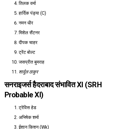
तिलक वर्मा
हार्दिक पंड्या (C)
नमन धीर
मिशेल सैंटनर
दीपक चाहर
ट्रेंट बोल्ट
जसप्रीत बुमराह
शार्दुल ठाकुर
सनराइजर्स हैदराबाद संभावित XI (SRH
Probable XI)
ट्रेविस हेड
अभिषेक शर्मा
ईशान किशन (Wk)