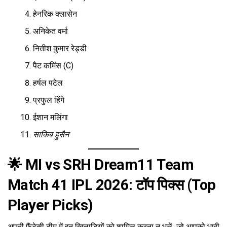
हेनरिक क्लासेन
अनिकेत वर्मा
नितीश कुमार रेड्डी
पैट कमिंस (C)
हर्षल पटेल
प्रफुल हिंगे
ईशान मलिंगा
साकिब हुसैन
🌟 MI vs SRH Dream11 Team
Match 41 IPL 2026: टॉप पिक्स (Top
Player Picks)
अपनी फैंटेसी टीम में इन खिलाड़ियों को शामिल करना न भूलें, जो आपको भारी