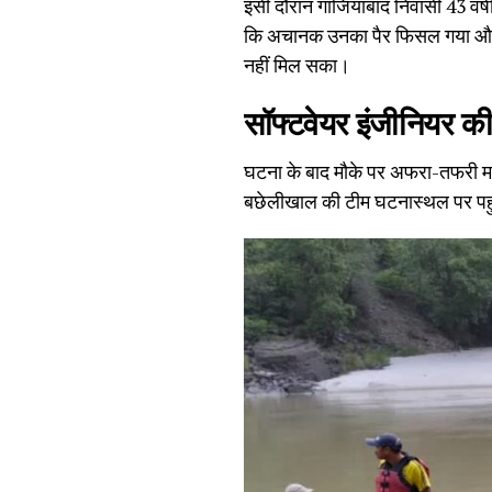
इसी दौरान गाजियाबाद निवासी 43 वर्ष
कि अचानक उनका पैर फिसल गया औ
नहीं मिल सका।
सॉफ्टवेयर इंजीनियर क
घटना के बाद मौके पर अफरा-तफरी मच
बछेलीखाल की टीम घटनास्थल पर पहु