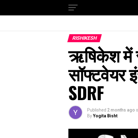
RISHIKESH
ऋषिकेश में से
सॉफ्टवेयर इ
SDRF
Published
2 months ago
By
Yogita Bisht