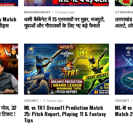
BREAKINGNEWS
12 hours ago
UTTARAKH
धामी कैबिनेट में 15 प्रस्तावों पर मुहर, मजदूरों,
y Match
उत्तराखंड
युवाओं और गौपालकों के लिए गए बड़े फैसले
लीड्स
अलर्ट, लो
CRICKET
11 hours ago
CRICKET
ML vs TRT Dream11 Prediction Match
ी पोल, 32
ML-W vs
25: Pitch Report, Playing 11 & Fantasy
ा टिकट !
Match 2
Tips