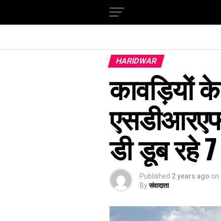
HARIDWAR
कावड़ियों क
एसडीआरएफ 
डी डूब रहे 
Published
2 years ago
on
By
संवादाता