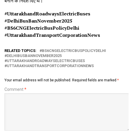
बनाने के निर्देश दिए थे।
#UttarakhandRoadwaysElectricBuses
#
DelhiBusBanNovember2025
#
BS6CNGElectricBusPolicyDelhi
#
UttarakhandTransportCorporationNews
RELATED TOPICS:
BS6CNGELECTRICBUSPOLICYDELHI
DELHIBUSBANNOVEMBER2025
UTTARAKHANDROADWAYSELECTRICBUSES
UTTARAKHANDTRANSPORTCORPORATIONNEWS
Your email address will not be published.
Required fields are marked
*
Comment
*