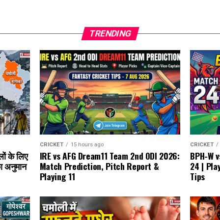
TRENDING
CRICKET
15 hours ago
CRICKET
IRE vs AFG Dream11 Team 2nd ODI 2026:
लों के लिए
BPH-W v
Match Prediction, Pitch Report &
ा अनुमान
24 | Pla
Playing 11
Tips