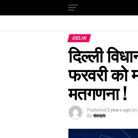
DELHI
दिल्ली विध
फरवरी को 
मतगणना !
Published
2 years ago
on
By
संवादाता