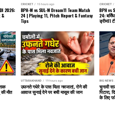
CRICKET
15 hours ago
CRICKET
BPH-W vs SUL-W Dream11 Team Match
DI 2026:
BPH vs 
24 | Playing 11, Pitch Report & Fantasy
t &
24: बर्मि
Tips
ड्रीम11 ट
UTTARAKHAND
19 hours ago
BIG NEWS
उफनते गधेरे के पास मिला नवजात!, रोने की
दनाक
चुनावी सा
आवाज सुनाई देने पर बची मासूम की जान
ु की मौत
पिटारा, द
के लिए फॉर