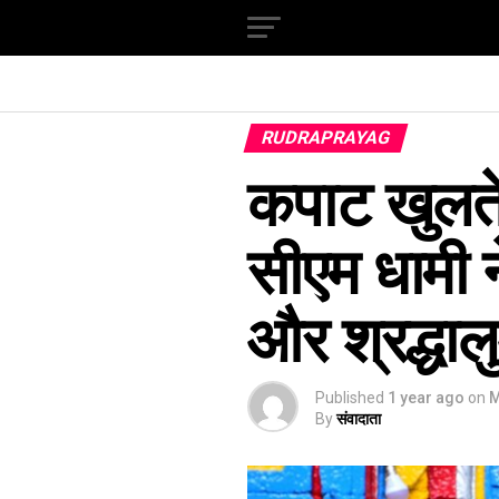
RUDRAPRAYAG
कपाट खुलते 
सीएम धामी न
और श्रद्धाल
Published
1 year ago
on
M
By
संवादाता