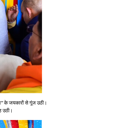
व” के जयकारों से गूंज उठी।
 बह उठी।