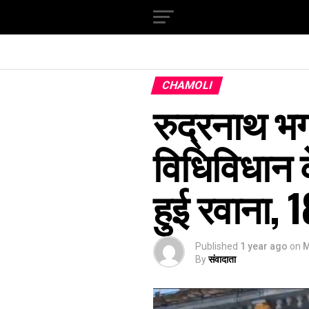
CHAMOLI
रुद्रनाथ भ
विधिविधान क
हुई रवाना, 
Published
1 year ago
on
M
By
संवादाता