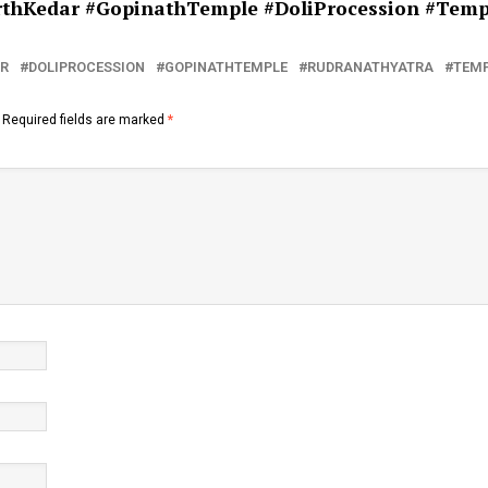
rthKedar #
GopinathTemple #
DoliProcession #
Temp
R
DOLIPROCESSION
GOPINATHTEMPLE
RUDRANATHYATRA
TEMP
Required fields are marked
*