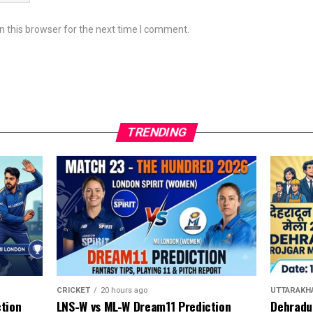
 this browser for the next time I comment.
TRENDING
UTTARAKH
CRICKET
20 hours ago
Dehradu
tion
LNS-W vs ML-W Dream11 Prediction