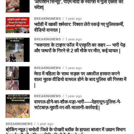
‘ऑपरेशन सिन्दूर’, पीएम मोदी के स्वागत में गूंजा एकता का
संदेश|
BREAKINGNEWS
1 year ago
भदोही में खाकी शर्मसार: रिश्वत लेते पकड़े गए पुलिसकर्मी,
वीडियो वायरल |
BREAKINGNEWS
1 year ago
“चकराता के टाइगर फॉल में प्रकृति का कहर — भारी पेड़
और पत्थरों के गिरने से 2 की मौके पर मौत, कई घायल |
BREAKINGNEWS
1 year ago
मेरठ में महिला के साथ सड़क पर अश्लील हरकत करने
वाला युवक वीडियो वायरल होने के बाद पुलिस की गिरफ्त में
|
BREAKINGNEWS
1 year ago
वायरल-होने-का-शौक-पड़ा-भारी-—-देहरादून-पुलिस-ने-
स्टंटबाज़-युवती-पर-की-चालानी-कार्रवाई |
BREAKINGNEWS
1 year ago
ब्रेकिंग न्यूज़ | चमोली जिले के पोखरी ब्लॉक के हापला बाजार में उद्यान विभाग