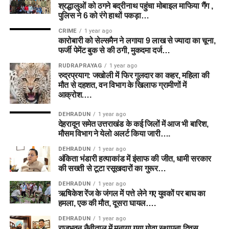
श्रद्धालुओं को ठगने बद्रीनाथ पहुंचा मोबाइल माफिया गैंग ,
पुलिस ने 6 को रंगे हाथों पकड़ा…
CRIME
1 year ago
कारोबारी को सेल्समैन ने लगाया 9 लाख से ज्यादा का चूना,
फर्जी पेमेंट बुक से की ठगी, मुकदमा दर्ज…
RUDRAPRAYAG
1 year ago
रुद्रप्रयाग: जखोली में फिर गुलदार का कहर, महिला की
मौत से दहशत, वन विभाग के खिलाफ ग्रामीणों में
आक्रोश….
DEHRADUN
1 year ago
देहरादून समेत उत्तराखंड के कई जिलों में आज भी बारिश,
मौसम विभाग ने येलो अलर्ट किया जारी….
DEHRADUN
1 year ago
अंकिता भंडारी हत्याकांड में इंसाफ की जीत, धामी सरकार
की सख्ती से टूटा रसूखदारों का गुरूर…
DEHRADUN
1 year ago
ऋषिकेश रेंज के जंगल में पत्ते लेने गए युवकों पर बाघ का
हमला, एक की मौत, दूसरा घायल….
DEHRADUN
1 year ago
राजभवन नैनीताल में मनाया गया गोवा स्थापना दिवस,