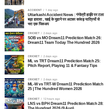
ACCIDENT
1 day ago
Uttarkashi Accident News : गंगोत्री हाईवे पर टला
बड़ा हादसा , खाई के मुहाने पर अटका कांवड़ यात्रियों से
भरा एक पिकअप
CRICKET
2 days ago
SOB vs MO Dream11 Prediction Match 26:
Dream11 Team Today The Hundred 2026
CRICKET
2 days ago
ML vs TRT Dream11 Prediction Match 25:
Pitch Report, Playing 11 & Fantasy Tips
CRICKET
2 days ago
ML-W vs TRT-W Dream11 Prediction Match
25 | The Hundred Women 2026
CRICKET
12 hours ago
LNS vs BPH Dream11 Prediction Match 28:
The Hundred 2026 (9 Aug)