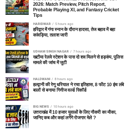
घटना की संभावित वजह बताया है। स्थानीय लोगों का भी मानना है कि
चुनाव की भाग दौड़ के बीच सीएम पुष्कर सिंह धामी अचानक पहुंचे मिनी
2026: Match Preview, Pitch Report,
आरोपी गांव का ही कोई परिचित व्यक्ति हो सकता है, जिसने इस वारदात को
Probable Playing XI, and Fantasy Cricket
स्टेडियम, युवाओ के साथ खेला फुटबॉल…अनुभव किया साझा।
Tips
अंजाम दिया।
DON'T MISS
HARIDWAR
5 hours ago
लोकसभा चुनाव में सर्विस वोटरों का यहाँ मिलेगा प्रतियाशियों को
हरिद्वार में गंगा स्नान के दौरान हादसा, तेज बहाव में बहा
अधिक फायदा…जानिए डिटेल।
कांवड़िया, तलाश जारी
UDHAM SINGH NAGAR
7 hours ago
खटीमा रेलवे स्टेशन के पास दो शव मिलने से हड़कंप, पुलिस
मामले की जांच में जुटी
HALDWANI
8 hours ago
हल्द्वानी की रेणु धरियाल ने रचा इतिहास, 8 फीट 10 इंच लंबे
बालों से बनाया गिनीज वर्ल्ड रिकॉर्ड
BIG NEWS
10 hours ago
उत्तराखंड में 10 हजार युवाओं के लिए नौकरी का मौका,
जानिए कब और कहां लगेंगे रोजगार मेले ?