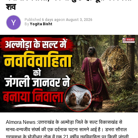
शव
Published
6 days ago
on
August 3, 2026
By
Yogita Bisht
Almora News :उत्तराखंड के अल्मोड़ा जिले के सल्ट विकासखंड से
मानव-वन्यजीव संघर्ष की एक दर्दनाक घटना सामने आई है। डभरा सौराल
ग्रामसभा के घोड़ीधार तोक में एक 21 वर्षीय नवविवाहिता पर
किसी जंगली