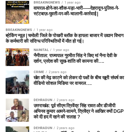
BREAKINGNEWS
1 year ago
वायरल-होने-का-शौक-पड़ा-भारी-—-देहरादून-पुलिस-ने-
स्टंटबाज़-युवती-पर-की-चालानी-कार्रवाई |
BREAKINGNEWS
1 year ago
ब्रेकिंग न्यूज़ | चमोली जिले के पोखरी ब्लॉक के हापला बाजार में उद्यान विभाग
के कर्मचारी की संदिग्ध परिस्थितियों में मौत हो गई।
NAINITAL
1 year ago
नैनीताल: राज्यपाल गुरमीत सिंह ने किए मां नैना देवी के
दर्शन, प्रदेश की सुख-शांति की कामना की….
CRIME
2 years ago
खेत की मेढ़ काटने को लेकर दो पक्षों के बीच खूनी संघर्ष का
वीडियो सोशल मिडिया पर वायरल….
DEHRADUN
2 years ago
उत्तराखंड: पूर्व सीएम त्रिवेंद्र सिंह रावत और डीजीपी
अभिनव कुमार आमने-सामने, त्रिवेंद्र ने आखिर क्यों DGP
को दी हद में रहने की सलाह ?
DEHRADUN
2 years ago