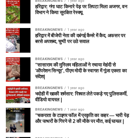
BREAKINGNEWS
1 year ago
हरिद्वार: गंगा घाट किनारे पेड़ पर लिपटा मिला अजगर, वन
विभाग ने किया सुरक्षित रेस्क्यू
BREAKINGNEWS
1 year ago
हरिद्वार में बीजेपी नेता की दबंगई कैमरे में कैद, अफसर पर
बरसे अपशब्द, चुप्पी पर उठे सवाल
BREAKINGNEWS
1 year ago
“सासाराम की मुस्लिम महिलाओं ने रचाया मेहंदी से
‘ऑपरेशन सिन्दूर’, पीएम मोदी के स्वागत में गूंजा एकता का
संदेश|
BREAKINGNEWS
1 year ago
भदोही में खाकी शर्मसार: रिश्वत लेते पकड़े गए पुलिसकर्मी,
वीडियो वायरल |
BREAKINGNEWS
1 year ago
“चकराता के टाइगर फॉल में प्रकृति का कहर — भारी पेड़
और पत्थरों के गिरने से 2 की मौके पर मौत, कई घायल |