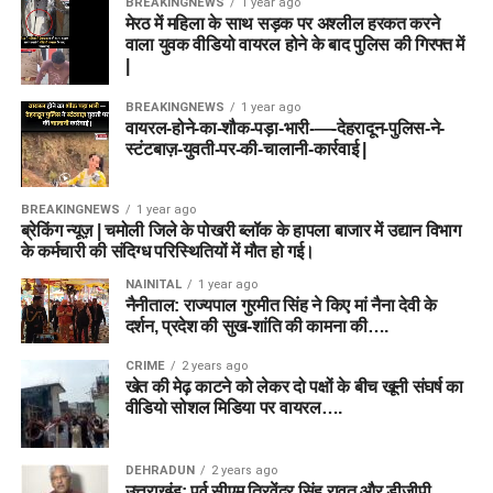
BREAKINGNEWS
1 year ago
मेरठ में महिला के साथ सड़क पर अश्लील हरकत करने
वाला युवक वीडियो वायरल होने के बाद पुलिस की गिरफ्त में
|
BREAKINGNEWS
1 year ago
वायरल-होने-का-शौक-पड़ा-भारी-—-देहरादून-पुलिस-ने-
स्टंटबाज़-युवती-पर-की-चालानी-कार्रवाई |
BREAKINGNEWS
1 year ago
ब्रेकिंग न्यूज़ | चमोली जिले के पोखरी ब्लॉक के हापला बाजार में उद्यान विभाग
के कर्मचारी की संदिग्ध परिस्थितियों में मौत हो गई।
NAINITAL
1 year ago
नैनीताल: राज्यपाल गुरमीत सिंह ने किए मां नैना देवी के
दर्शन, प्रदेश की सुख-शांति की कामना की….
CRIME
2 years ago
खेत की मेढ़ काटने को लेकर दो पक्षों के बीच खूनी संघर्ष का
वीडियो सोशल मिडिया पर वायरल….
DEHRADUN
2 years ago
उत्तराखंड: पूर्व सीएम त्रिवेंद्र सिंह रावत और डीजीपी