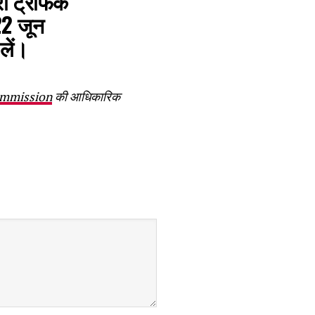
री ट्रैफिक
22 जून
लें।
ommission
की आधिकारिक