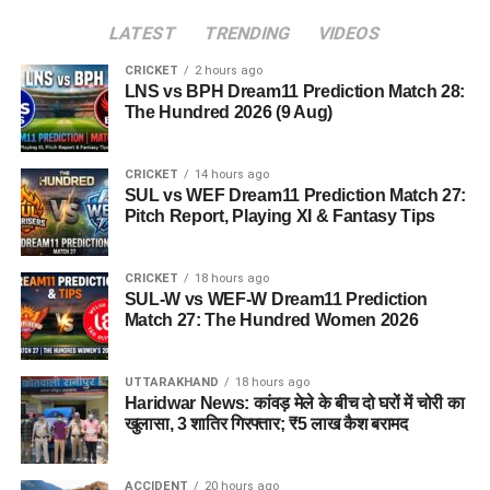
LATEST
TRENDING
VIDEOS
CRICKET
2 hours ago
LNS vs BPH Dream11 Prediction Match 28:
The Hundred 2026 (9 Aug)
CRICKET
14 hours ago
SUL vs WEF Dream11 Prediction Match 27:
Pitch Report, Playing XI & Fantasy Tips
CRICKET
18 hours ago
SUL-W vs WEF-W Dream11 Prediction
Match 27: The Hundred Women 2026
UTTARAKHAND
18 hours ago
Haridwar News: कांवड़ मेले के बीच दो घरों में चोरी का
खुलासा, 3 शातिर गिरफ्तार; ₹5 लाख कैश बरामद
ACCIDENT
20 hours ago