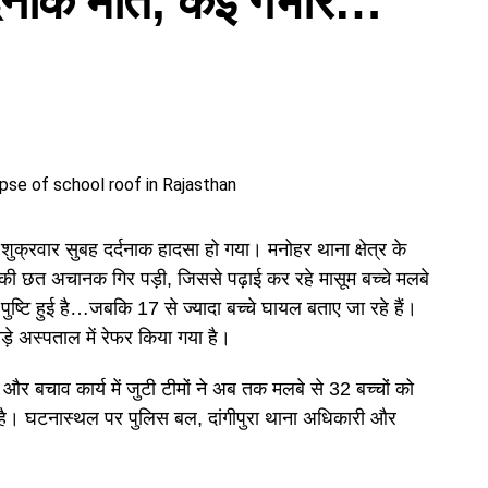
्दनाक मौत, कई गंभीर…
 मुख्य जानकारी एक नज़र में
र्थी अपना प्रोविजनल ई-प्रवेश पत्र (E-Admit Card) अपनी
के माध्यम से डाउनलोड कर सकते हैं।
महत्वपूर्ण जानकारी
 शुक्रवार सुबह दर्दनाक हादसा हो गया। मनोहर थाना क्षेत्र के
REET Mains परीक्षा 2026 (लेवल-1 और लेवल-2)
 की छत अचानक गिर पड़ी, जिससे पढ़ाई कर रहे मासूम बच्चे मलबे
राजस्थान कर्मचारी चयन बोर्ड (RSSB)
पुष्टि हुई है…जबकि 17 से ज्यादा बच्चे घायल बताए जा रहे हैं।
ड़े अस्पताल में रेफर किया गया है।
7,759 (प्राथमिक और उच्च प्राथमिक शिक्षक)
12 जनवरी 2026
 और बचाव कार्य में जुटी टीमों ने अब तक मलबे से 32 बच्चों को
17, 18, 19 और 20 जनवरी 2026
ी है। घटनास्थल पर पुलिस बल, दांगीपुरा थाना अधिकारी और
ऑफलाइन (OMR आधारित)
rssb.rajasthan.gov.in