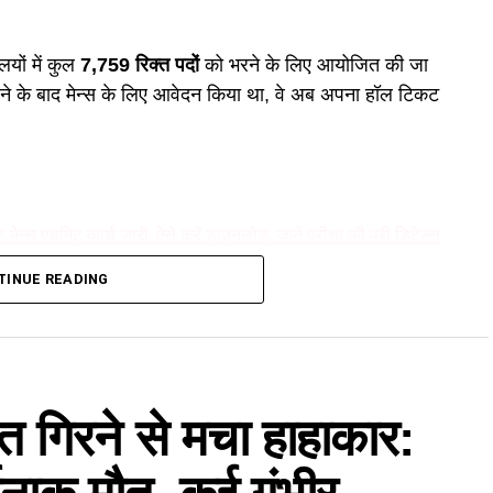
लयों में कुल
7,759 रिक्त पदों
को भरने के लिए आयोजित की जा
 करने के बाद मेन्स के लिए आवेदन किया था, वे अब अपना हॉल टिकट
एडमिट कार्ड जारी, ऐसे करें डाउनलोड; जानें परीक्षा की पूरी डिटेल्स
ानकारी एक नज़र में
TINUE READING
र्यक्रम (Time Table)
डाउनलोड करें? (Step-by-Step)
छत गिरने से मचा हाहाकार:
तावेज
्वपूर्ण नियम