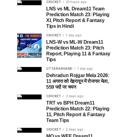
CRICKET
23 hours ago
LNS vs ML Dream11 Team
Prediction Match 23: Playing
XI, Pitch Report & Fantasy
Tips in Hindi
CRICKET
1 day ago
LNS-W vs ML-W Dream11
Prediction Match 23: Pitch
Report, Playing 11 & Fantasy
Tips
UTTARAKHAND
1 day ago
Dehradun Rojgar Mela 2026:
11 अगस्त को देहरादून में रोजगार मेला,
559 पदों पर चयन
CRICKET
2 days ago
TRT vs BPH Dream11
Prediction Match 22: Playing
11, Pitch Report & Fantasy
Team Tips
CRICKET
2 days ago
MO vs WEF Dream11