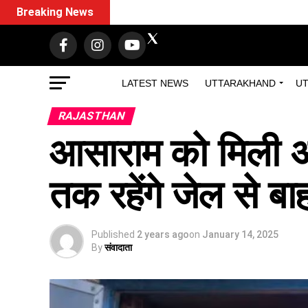
Breaking News
LATEST NEWS
UTTARAKHAND
UT
RAJASTHAN
आसाराम को मिली अ
तक रहेंगे जेल से 
Published
2 years ago
on
January 14, 2025
By
संवादाता