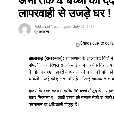
अभी तक 4 बच्चों की दर
अभ्यर्थियों के लिए अंतिम समय के टिप्स
लापरवाही से उजड़े घर !
RSSB REET Admit Card 2026:
Published
1 year ago
on
July 25, 2025
By
संवादाता
बोर्ड द्वारा जारी आधिकारिक सूचना के अनुसार, अभ्य
SSO ID
या बोर्ड के आधिकारिक रिक्रूटमेंट पोर्टल 
विवरण
झालावाड़ (राजस्थान):
राजस्थान के झालावाड़ जिले में
परीक्षा का नाम
पीपलोदी गांव स्थित राजकीय उच्च प्राथमिक विद्यालय
आयोजक संस्था
के नीचे दब गए। हादसे में अब तक 4 बच्चों की मौत की 
घायलों में कई की हालत गंभीर है…जिन्हें झालावाड़ के ब
कुल रिक्तियां
एडमिट कार्ड जारी होने की तिथि
हादसे के वक्त कक्षा में करीब 60 बच्चे मौजूद थे। राहत
परीक्षा की तिथियाँ
बाहर निकाला है। बाकी बच्चों की तलाश तेज़ी से जार
प्रशासन के अधिकारी मौजूद हैं।
परीक्षा मोड
आधिकारिक वेबसाइट