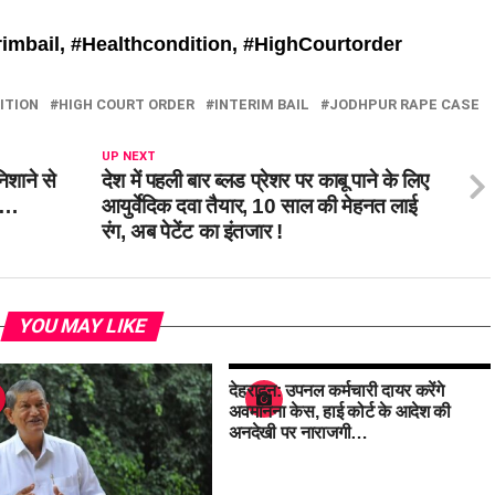
rimbail, #
Healthcondition, #
HighCourtorder
ITION
HIGH COURT ORDER
INTERIM BAIL
JODHPUR RAPE CASE
UP NEXT
िशाने से
देश में पहली बार ब्लड प्रेशर पर काबू पाने के लिए
यत…
आयुर्वेदिक दवा तैयार, 10 साल की मेहनत लाई
रंग, अब पेटेंट का इंतजार !
YOU MAY LIKE
देहरादून: उपनल कर्मचारी दायर करेंगे
अवमानना केस, हाई कोर्ट के आदेश की
अनदेखी पर नाराजगी…