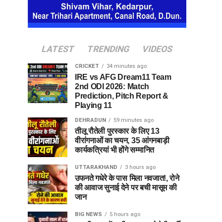
LATEST
TRENDING
VIDEOS
CRICKET
34 minutes ago
IRE vs AFG Dream11 Team
2nd ODI 2026: Match
Prediction, Pitch Report &
Playing 11
DEHRADUN
59 minutes ago
तीलू रौतेली पुरस्कार के लिए 13
वीरांगनाओं का चयन, 35 आंगनबाड़ी
कार्यकत्रियां भी होंगे सम्मानित
UTTARAKHAND
3 hours ago
उफनते गधेरे के पास मिला नवजात!, रोने
की आवाज सुनाई देने पर बची मासूम की
जान
BIG NEWS
5 hours ago