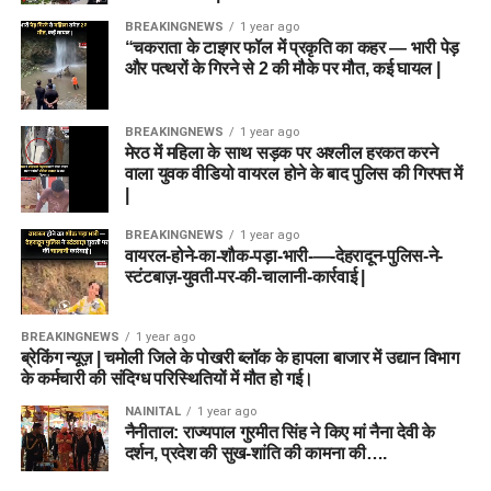
BREAKINGNEWS
1 year ago
“चकराता के टाइगर फॉल में प्रकृति का कहर — भारी पेड़
और पत्थरों के गिरने से 2 की मौके पर मौत, कई घायल |
BREAKINGNEWS
1 year ago
मेरठ में महिला के साथ सड़क पर अश्लील हरकत करने
वाला युवक वीडियो वायरल होने के बाद पुलिस की गिरफ्त में
|
BREAKINGNEWS
1 year ago
वायरल-होने-का-शौक-पड़ा-भारी-—-देहरादून-पुलिस-ने-
स्टंटबाज़-युवती-पर-की-चालानी-कार्रवाई |
BREAKINGNEWS
1 year ago
ब्रेकिंग न्यूज़ | चमोली जिले के पोखरी ब्लॉक के हापला बाजार में उद्यान विभाग
के कर्मचारी की संदिग्ध परिस्थितियों में मौत हो गई।
NAINITAL
1 year ago
नैनीताल: राज्यपाल गुरमीत सिंह ने किए मां नैना देवी के
दर्शन, प्रदेश की सुख-शांति की कामना की….