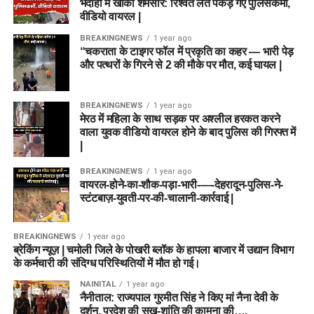
भदोही में खाकी शर्मसार: रिश्वत लेते पकड़े गए पुलिसकर्मी,
वीडियो वायरल |
BREAKINGNEWS
1 year ago
“चकराता के टाइगर फॉल में प्रकृति का कहर — भारी पेड़
और पत्थरों के गिरने से 2 की मौके पर मौत, कई घायल |
BREAKINGNEWS
1 year ago
मेरठ में महिला के साथ सड़क पर अश्लील हरकत करने
वाला युवक वीडियो वायरल होने के बाद पुलिस की गिरफ्त में
|
BREAKINGNEWS
1 year ago
वायरल-होने-का-शौक-पड़ा-भारी-—-देहरादून-पुलिस-ने-
स्टंटबाज़-युवती-पर-की-चालानी-कार्रवाई |
BREAKINGNEWS
1 year ago
ब्रेकिंग न्यूज़ | चमोली जिले के पोखरी ब्लॉक के हापला बाजार में उद्यान विभाग
के कर्मचारी की संदिग्ध परिस्थितियों में मौत हो गई।
NAINITAL
1 year ago
नैनीताल: राज्यपाल गुरमीत सिंह ने किए मां नैना देवी के
दर्शन, प्रदेश की सुख-शांति की कामना की….