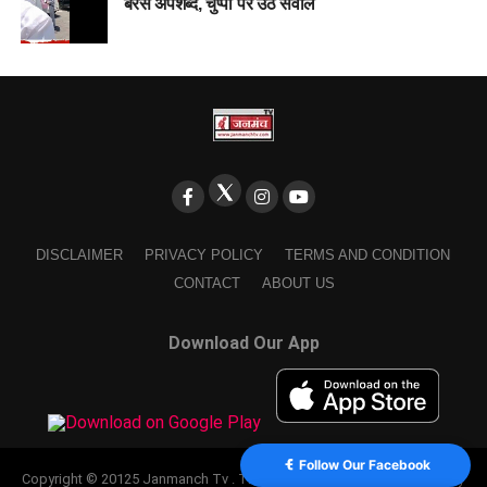
बरसे अपशब्द, चुप्पी पर उठे सवाल
DISCLAIMER
PRIVACY POLICY
TERMS AND CONDITION
CONTACT
ABOUT US
Download Our App
Follow Our Facebook
Copyright © 20125 Janmanch Tv . Theme by SSDIGIMARK. powered by