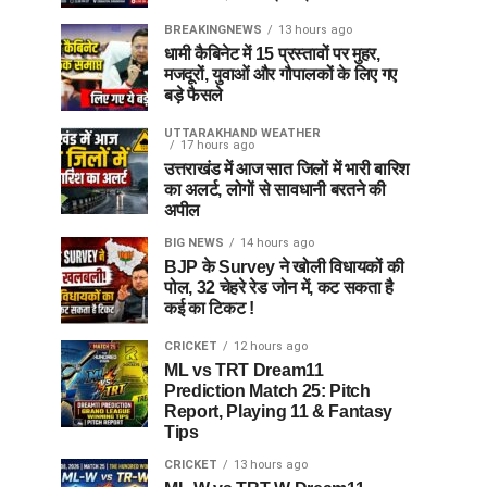
BREAKINGNEWS
13 hours ago
धामी कैबिनेट में 15 प्रस्तावों पर मुहर,
मजदूरों, युवाओं और गौपालकों के लिए गए
बड़े फैसले
UTTARAKHAND WEATHER
17 hours ago
उत्तराखंड में आज सात जिलों में भारी बारिश
का अलर्ट, लोगों से सावधानी बरतने की
अपील
BIG NEWS
14 hours ago
BJP के Survey ने खोली विधायकों की
पोल, 32 चेहरे रेड जोन में, कट सकता है
कई का टिकट !
CRICKET
12 hours ago
ML vs TRT Dream11
Prediction Match 25: Pitch
Report, Playing 11 & Fantasy
Tips
CRICKET
13 hours ago