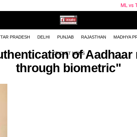
ML vs TRT Dream11
TAR PRADESH
DELHI
PUNJAB
RAJASTHAN
MADHYA P
uthentication of Aadhaar
CRICKET NEWS
through biometric"