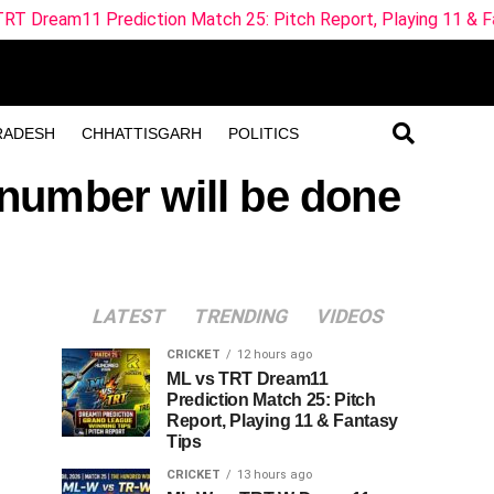
 Prediction Match 25: Pitch Report, Playing 11 & Fantasy Tip
RADESH
CHHATTISGARH
POLITICS
 number will be done
LATEST
TRENDING
VIDEOS
CRICKET
12 hours ago
ML vs TRT Dream11
Prediction Match 25: Pitch
Report, Playing 11 & Fantasy
Tips
CRICKET
13 hours ago