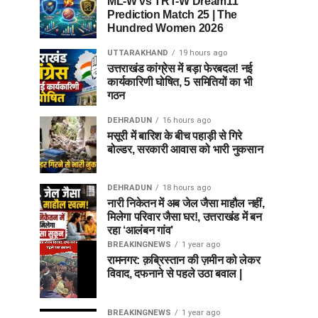
ML-W vs TRT-W Dream11
Prediction Match 25 | The
Hundred Women 2026
UTTARAKHAND
19 hours ago
उत्तराखंड कांग्रेस में बड़ा फेरबदल! नई
कार्यकारिणी घोषित, 5 समितियों का भी
गठन
DEHRADUN
16 hours ago
मसूरी में बारिश के बीच पहाड़ी से गिरे
बोल्डर, सरकारी आवास को भारी नुकसान
DEHRADUN
18 hours ago
नारी निकेतन में अब जेल जैसा माहौल नहीं,
मिलेगा परिवार जैसा घर!, उत्तराखंड में बन
रहा ‘आलंबन गांव’
BREAKINGNEWS
1 year ago
रामनगर: क़ब्रिस्तान की ज़मीन को लेकर
विवाद, दफनाने से पहले उठा बवाल |
BREAKINGNEWS
1 year ago