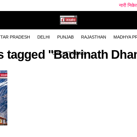
नारी निकेतन में अब जेल जैस
TAR PRADESH
DELHI
PUNJAB
RAJASTHAN
MADHYA P
ts tagged "Badrinath Dh
CRICKET NEWS