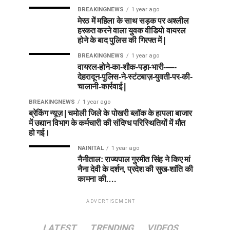
BREAKINGNEWS
1 year ago
मेरठ में महिला के साथ सड़क पर अश्लील
हरकत करने वाला युवक वीडियो वायरल
होने के बाद पुलिस की गिरफ्त में |
BREAKINGNEWS
1 year ago
वायरल-होने-का-शौक-पड़ा-भारी-—-
देहरादून-पुलिस-ने-स्टंटबाज़-युवती-पर-की-
चालानी-कार्रवाई |
BREAKINGNEWS
1 year ago
ब्रेकिंग न्यूज़ | चमोली जिले के पोखरी ब्लॉक के हापला बाजार
में उद्यान विभाग के कर्मचारी की संदिग्ध परिस्थितियों में मौत
हो गई।
NAINITAL
1 year ago
नैनीताल: राज्यपाल गुरमीत सिंह ने किए मां
नैना देवी के दर्शन, प्रदेश की सुख-शांति की
कामना की….
ADVERTISEMENT
LATEST
TRENDING
VIDEOS