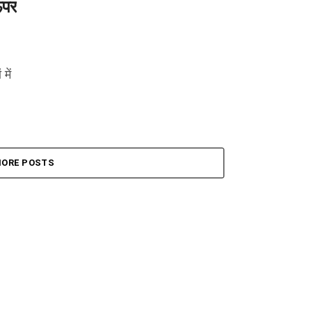
ऊपर
में
ORE POSTS