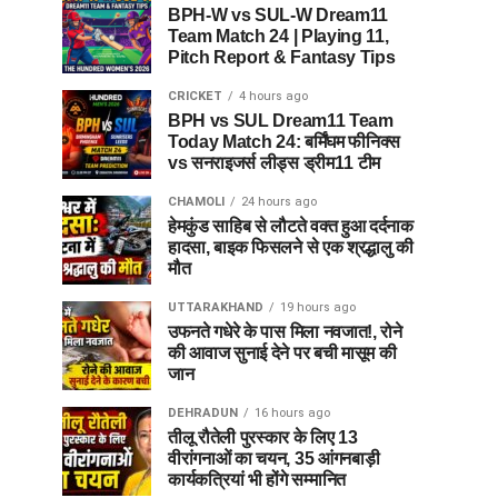
BPH-W vs SUL-W Dream11
Team Match 24 | Playing 11,
Pitch Report & Fantasy Tips
CRICKET
4 hours ago
BPH vs SUL Dream11 Team
Today Match 24: बर्मिंघम फीनिक्स
vs सनराइजर्स लीड्स ड्रीम11 टीम
CHAMOLI
24 hours ago
हेमकुंड साहिब से लौटते वक्त हुआ दर्दनाक
हादसा, बाइक फिसलने से एक श्रद्धालु की
मौत
UTTARAKHAND
19 hours ago
उफनते गधेरे के पास मिला नवजात!, रोने
की आवाज सुनाई देने पर बची मासूम की
जान
DEHRADUN
16 hours ago
तीलू रौतेली पुरस्कार के लिए 13
वीरांगनाओं का चयन, 35 आंगनबाड़ी
कार्यकत्रियां भी होंगे सम्मानित