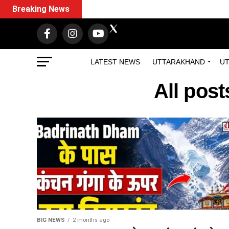
Breaking News
LATEST NEWS
UTTARAKHAND
UT
All pos
BIG NEWS
2 months ago