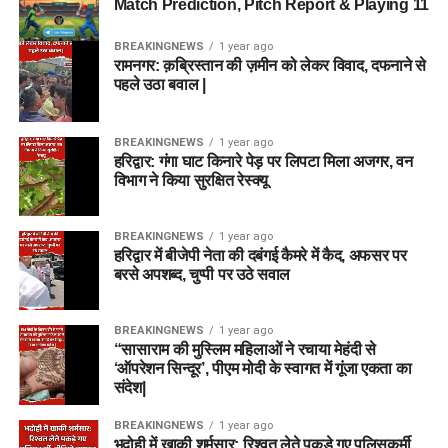
Match Prediction, Pitch Report & Playing 11
BREAKINGNEWS
1 year ago
रामनगर: क़ब्रिस्तान की ज़मीन को लेकर विवाद, दफनाने से
पहले उठा बवाल |
BREAKINGNEWS
1 year ago
हरिद्वार: गंगा घाट किनारे पेड़ पर लिपटा मिला अजगर, वन
विभाग ने किया सुरक्षित रेस्क्यू
BREAKINGNEWS
1 year ago
हरिद्वार में बीजेपी नेता की दबंगई कैमरे में कैद, अफसर पर
बरसे अपशब्द, चुप्पी पर उठे सवाल
BREAKINGNEWS
1 year ago
“सासाराम की मुस्लिम महिलाओं ने रचाया मेहंदी से
‘ऑपरेशन सिन्दूर’, पीएम मोदी के स्वागत में गूंजा एकता का
संदेश|
BREAKINGNEWS
1 year ago
भदोही में खाकी शर्मसार: रिश्वत लेते पकड़े गए पुलिसकर्मी,