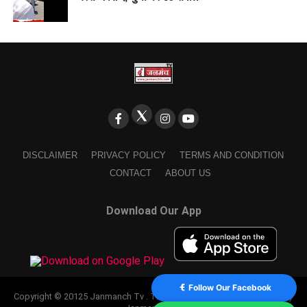
DISCLAIMER
PRIVACY POLICY
TERMS AND CONDITION
CONTACT
ABOUT US
Download Our App
Follow Our Facebook
Copyright © 20125 Janmanch Tv . Theme by SSDIGIMARK. powered by