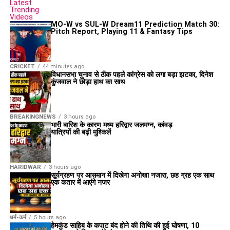
Latest
Trending
Videos
MO-W vs SUL-W Dream11 Prediction Match 30:
Pitch Report, Playing 11 & Fantasy Tips
CRICKET
44 minutes ago
विधानसभा चुनाव से ठीक पहले कांग्रेस को लगा बड़ा झटका, दिनेश
कुंजवाल ने छोड़ा हाथ का साथ
BREAKINGNEWS
3 hours ago
भारी बारिश के कारण मध्य हरिद्वार जलमग्न, कांवड़
यात्रियों की बढ़ी मुश्किलें
HARIDWAR
3 hours ago
सूर्यग्रहण पर आसमान में दिखेगा अनोखा नजारा, छह ग्रह एक साथ
एक कतार में आएंगे नजर
धर्म-कर्म
5 hours ago
हेमकुंड साहिब के कपाट बंद होने की तिथि की हुई घोषणा, 10