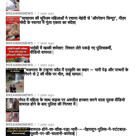
BREAKINGNEWS
1 year ago
“सासाराम की मुस्लिम महिलाओं ने रचाया मेहंदी से ‘ऑपरेशन सिन्दूर’, पीएम
मोदी के स्वागत में गूंजा एकता का संदेश|
BREAKINGNEWS
1 year ago
भदोही में खाकी शर्मसार: रिश्वत लेते पकड़े गए पुलिसकर्मी,
वीडियो वायरल |
BREAKINGNEWS
1 year ago
“चकराता के टाइगर फॉल में प्रकृति का कहर — भारी पेड़ और पत्थरों के
गिरने से 2 की मौके पर मौत, कई घायल |
BREAKINGNEWS
1 year ago
मेरठ में महिला के साथ सड़क पर अश्लील हरकत करने वाला युवक वीडियो
वायरल होने के बाद पुलिस की गिरफ्त में |
BREAKINGNEWS
1 year ago
वायरल-होने-का-शौक-पड़ा-भारी-—-देहरादून-पुलिस-ने-स्टंटबाज़-
युवती-पर-की-चालानी-कार्रवाई |