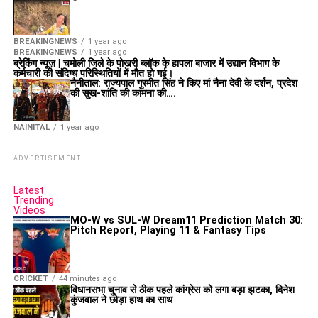
BREAKINGNEWS
1 year ago
BREAKINGNEWS
1 year ago
ब्रेकिंग न्यूज़ | चमोली जिले के पोखरी ब्लॉक के हापला बाजार में उद्यान विभाग के
कर्मचारी की संदिग्ध परिस्थितियों में मौत हो गई।
नैनीताल: राज्यपाल गुरमीत सिंह ने किए मां नैना देवी के दर्शन, प्रदेश
की सुख-शांति की कामना की….
NAINITAL
1 year ago
ADVERTISEMENT
Latest
Trending
Videos
MO-W vs SUL-W Dream11 Prediction Match 30:
Pitch Report, Playing 11 & Fantasy Tips
CRICKET
44 minutes ago
विधानसभा चुनाव से ठीक पहले कांग्रेस को लगा बड़ा झटका, दिनेश
कुंजवाल ने छोड़ा हाथ का साथ