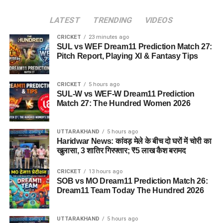
LATEST
TRENDING
VIDEOS
CRICKET
23 minutes ago
SUL vs WEF Dream11 Prediction Match 27:
Pitch Report, Playing XI & Fantasy Tips
CRICKET
5 hours ago
SUL-W vs WEF-W Dream11 Prediction
Match 27: The Hundred Women 2026
UTTARAKHAND
5 hours ago
Haridwar News: कांवड़ मेले के बीच दो घरों में चोरी का
खुलासा, 3 शातिर गिरफ्तार; ₹5 लाख कैश बरामद
CRICKET
13 hours ago
SOB vs MO Dream11 Prediction Match 26:
Dream11 Team Today The Hundred 2026
UTTARAKHAND
5 hours ago