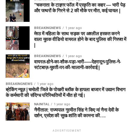
“चकराता के टाइगर फॉल में प्रकृति का कहर — भारी पेड़
और पत्थरों के गिरने से 2 की मौके पर मौत, कई घायल |
BREAKINGNEWS
1 year ago
मेरठ में महिला के साथ सड़क पर अश्लील हरकत करने
वाला युवक वीडियो वायरल होने के बाद पुलिस की गिरफ्त में
|
BREAKINGNEWS
1 year ago
वायरल-होने-का-शौक-पड़ा-भारी-—-देहरादून-पुलिस-ने-
स्टंटबाज़-युवती-पर-की-चालानी-कार्रवाई |
BREAKINGNEWS
1 year ago
ब्रेकिंग न्यूज़ | चमोली जिले के पोखरी ब्लॉक के हापला बाजार में उद्यान विभाग
के कर्मचारी की संदिग्ध परिस्थितियों में मौत हो गई।
NAINITAL
1 year ago
नैनीताल: राज्यपाल गुरमीत सिंह ने किए मां नैना देवी के
दर्शन, प्रदेश की सुख-शांति की कामना की….
ADVERTISEMENT