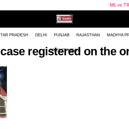
ML vs TRT Dream11 P
TAR PRADESH
DELHI
PUNJAB
RAJASTHAN
MADHYA P
"case registered on the or
CRICKET NEWS