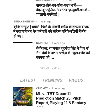
BREAKINGNEWS
1 year ago
वायरल-होने-का-शौक-पड़ा-भारी-—-
देहरादून-पुलिस-ने-स्टंटबाज़-युवती-पर-की-
चालानी-कार्रवाई |
BREAKINGNEWS
1 year ago
ब्रेकिंग न्यूज़ | चमोली जिले के पोखरी ब्लॉक के हापला बाजार
में उद्यान विभाग के कर्मचारी की संदिग्ध परिस्थितियों में मौत
हो गई।
NAINITAL
1 year ago
नैनीताल: राज्यपाल गुरमीत सिंह ने किए मां
नैना देवी के दर्शन, प्रदेश की सुख-शांति की
कामना की….
ADVERTISEMENT
LATEST
TRENDING
VIDEOS
CRICKET
8 hours ago
ML vs TRT Dream11
Prediction Match 25: Pitch
Report, Playing 11 & Fantasy