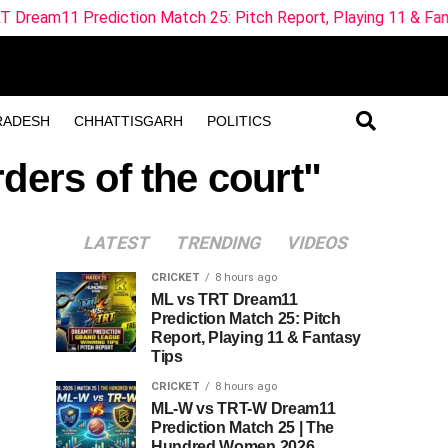
rediction Match 25: Pitch Report, Playing 11 & Fantasy Tips
RADESH
CHHATTISGARH
POLITICS
ders of the court"
LATEST
TRENDING
VIDEOS
CRICKET
8 hours ago
ML vs TRT Dream11
Prediction Match 25: Pitch
Report, Playing 11 & Fantasy
Tips
CRICKET
8 hours ago
ML-W vs TRT-W Dream11
Prediction Match 25 | The
Hundred Women 2026