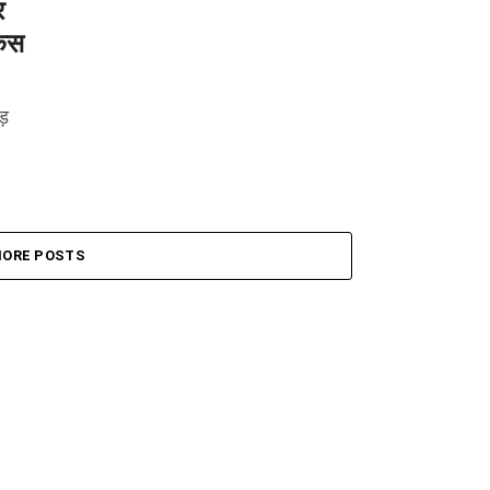
र
केस
ड़
ORE POSTS