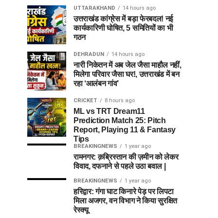
UTTARAKHAND
14 hours ago
उत्तराखंड कांग्रेस में बड़ा फेरबदल! नई
कार्यकारिणी घोषित, 5 समितियों का भी
गठन
DEHRADUN
14 hours ago
नारी निकेतन में अब जेल जैसा माहौल नहीं,
मिलेगा परिवार जैसा घर!, उत्तराखंड में बन
रहा ‘आलंबन गांव’
CRICKET
8 hours ago
ML vs TRT Dream11
Prediction Match 25: Pitch
Report, Playing 11 & Fantasy
Tips
BREAKINGNEWS
1 year ago
रामनगर: क़ब्रिस्तान की ज़मीन को लेकर
विवाद, दफनाने से पहले उठा बवाल |
BREAKINGNEWS
1 year ago
हरिद्वार: गंगा घाट किनारे पेड़ पर लिपटा
मिला अजगर, वन विभाग ने किया सुरक्षित
रेस्क्यू