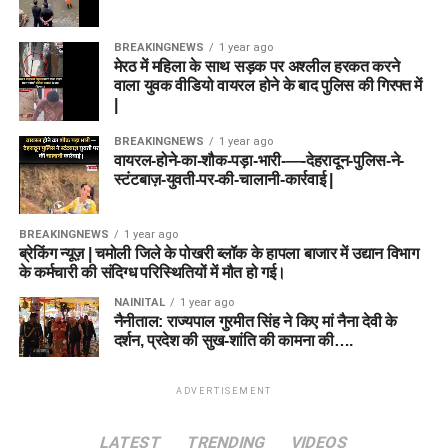
BREAKINGNEWS
1 year ago
मेरठ में महिला के साथ सड़क पर अश्लील हरकत करने
वाला युवक वीडियो वायरल होने के बाद पुलिस की गिरफ्त में
|
BREAKINGNEWS
1 year ago
वायरल-होने-का-शौक-पड़ा-भारी-—-देहरादून-पुलिस-ने-
स्टंटबाज़-युवती-पर-की-चालानी-कार्रवाई |
BREAKINGNEWS
1 year ago
ब्रेकिंग न्यूज़ | चमोली जिले के पोखरी ब्लॉक के हापला बाजार में उद्यान विभाग
के कर्मचारी की संदिग्ध परिस्थितियों में मौत हो गई।
NAINITAL
1 year ago
नैनीताल: राज्यपाल गुरमीत सिंह ने किए मां नैना देवी के
दर्शन, प्रदेश की सुख-शांति की कामना की….
ADVERTISEMENT
LATEST
TRENDING
VIDEOS