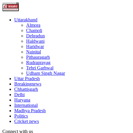
Uttarakhand
Almora
Chamoli
Dehradun
Haldwani
Haridwar
Nainital
Pithauragarh
Rudraprayag
Tehri Garhwal
Udham Singh Nagar
Uttar Pradesh
Breakingnews
Chhattisgarh
Delhi
Haryana
International
Madhya Pradesh
Politics
Cricket news
Connect with us