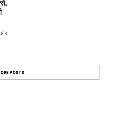
से,
ी
र ओर
ORE POSTS