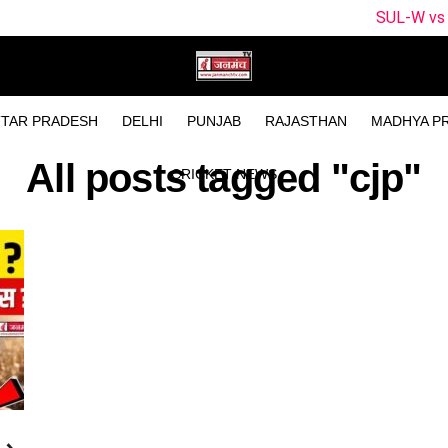
SUL-W vs WEF-W Dream
TAR PRADESH
DELHI
PUNJAB
RAJASTHAN
MADHYA P
All posts tagged "cjp"
CRICKET NEWS