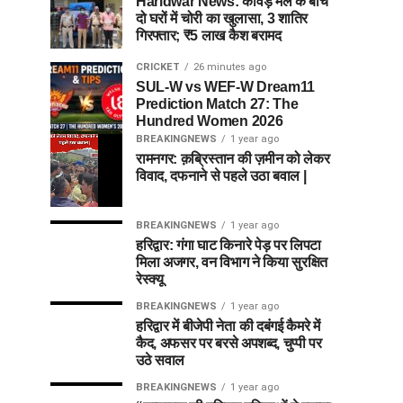
Haridwar News: कांवड़ मेले के बीच
दो घरों में चोरी का खुलासा, 3 शातिर
गिरफ्तार; ₹5 लाख कैश बरामद
CRICKET
26 minutes ago
SUL-W vs WEF-W Dream11
Prediction Match 27: The
Hundred Women 2026
BREAKINGNEWS
1 year ago
रामनगर: क़ब्रिस्तान की ज़मीन को लेकर
विवाद, दफनाने से पहले उठा बवाल |
BREAKINGNEWS
1 year ago
हरिद्वार: गंगा घाट किनारे पेड़ पर लिपटा
मिला अजगर, वन विभाग ने किया सुरक्षित
रेस्क्यू
BREAKINGNEWS
1 year ago
हरिद्वार में बीजेपी नेता की दबंगई कैमरे में
कैद, अफसर पर बरसे अपशब्द, चुप्पी पर
उठे सवाल
BREAKINGNEWS
1 year ago