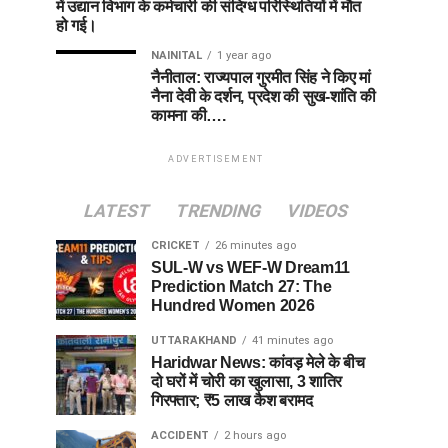
में उद्यान विभाग के कर्मचारी की संदिग्ध परिस्थितियों में मौत
हो गई।
NAINITAL
1 year ago
नैनीताल: राज्यपाल गुरमीत सिंह ने किए मां
नैना देवी के दर्शन, प्रदेश की सुख-शांति की
कामना की….
ADVERTISEMENT
LATEST
TRENDING
VIDEOS
CRICKET
26 minutes ago
SUL-W vs WEF-W Dream11
Prediction Match 27: The
Hundred Women 2026
UTTARAKHAND
41 minutes ago
Haridwar News: कांवड़ मेले के बीच
दो घरों में चोरी का खुलासा, 3 शातिर
गिरफ्तार; ₹5 लाख कैश बरामद
ACCIDENT
2 hours ago