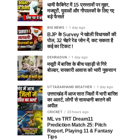
धामी कैबिनेट में 15 प्रस्तावों पर मुहर,
मजदूरों, युवाओं और गौपालकों के लिए गए
बड़े फैसले
BIG NEWS
1 day ago
BJP के Survey ने खोली विधायकों की
पोल, 32 चेहरे रेड जोन में, कट सकता है
कई का टिकट !
DEHRADUN
1 day ago
मसूरी में बारिश के बीच पहाड़ी से गिरे
बोल्डर, सरकारी आवास को भारी नुकसान
UTTARAKHAND WEATHER
1 day ago
उत्तराखंड में आज सात जिलों में भारी बारिश
का अलर्ट, लोगों से सावधानी बरतने की
अपील
CRICKET
23 hours ago
ML vs TRT Dream11
Prediction Match 25: Pitch
Report, Playing 11 & Fantasy
Tips