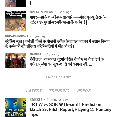
|
BREAKINGNEWS
1 year ago
वायरल-होने-का-शौक-पड़ा-भारी-—-देहरादून-पुलिस-ने-
स्टंटबाज़-युवती-पर-की-चालानी-कार्रवाई |
BREAKINGNEWS
1 year ago
ब्रेकिंग न्यूज़ | चमोली जिले के पोखरी ब्लॉक के हापला बाजार में उद्यान विभाग
के कर्मचारी की संदिग्ध परिस्थितियों में मौत हो गई।
NAINITAL
1 year ago
नैनीताल: राज्यपाल गुरमीत सिंह ने किए मां नैना देवी के
दर्शन, प्रदेश की सुख-शांति की कामना की….
ADVERTISEMENT
LATEST
TRENDING
VIDEOS
CRICKET
41 minutes ago
TRT-W vs SOB-W Dream11 Prediction
Match 29: Pitch Report, Playing 11, Fantasy
Tips