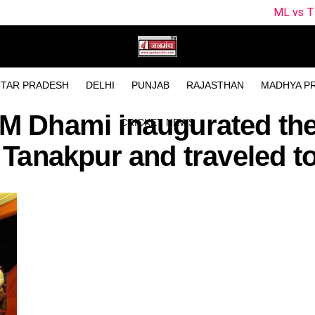
ML vs TRT Dream11 Pr
TAR PRADESH
DELHI
PUNJAB
RAJASTHAN
MADHYA P
CM Dhami inaugurated t
CRICKET NEWS
m Tanakpur and traveled t