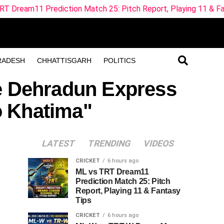
ediction Match 25: Pitch Report, Playing 11 & Fantasy Tips
RADESH
CHHATTISGARH
POLITICS
he Dehradun Express
o Khatima"
LATEST
TRENDING
VIDEOS
CRICKET
6 hours ago
ML vs TRT Dream11
Prediction Match 25: Pitch
Report, Playing 11 & Fantasy
Tips
CRICKET
6 hours ago