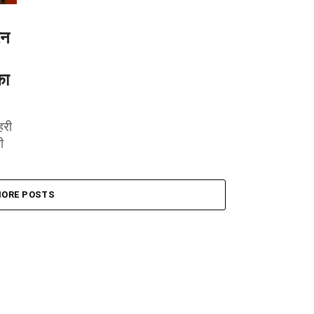
ेन
का
हरी
ी
ORE POSTS