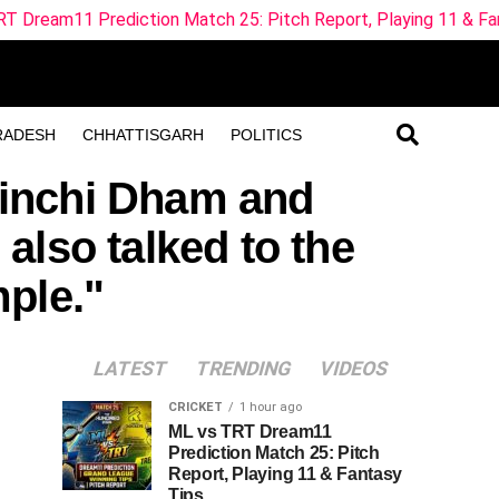
diction Match 25: Pitch Report, Playing 11 & Fantasy Tips
RADESH
CHHATTISGARH
POLITICS
ainchi Dham and
also talked to the
ple."
LATEST
TRENDING
VIDEOS
CRICKET
1 hour ago
ML vs TRT Dream11
Prediction Match 25: Pitch
Report, Playing 11 & Fantasy
Tips