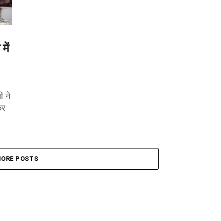
में
ी ने
कर
ORE POSTS