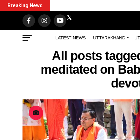
Breaking News
LATEST NEWS
UTTARAKHAND
UT
All posts tagg
meditated on Baba
devo