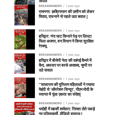
अपील
BREAKINGNEWS
1 year ago
रामनगर: क़ब्रिस्तान की ज़मीन को लेकर
विवाद, दफनाने से पहले उठा बवाल |
BREAKINGNEWS
1 year ago
हरिद्वार: गंगा घाट किनारे पेड़ पर लिपटा
मिला अजगर, वन विभाग ने किया सुरक्षित
रेस्क्यू
BREAKINGNEWS
1 year ago
हरिद्वार में बीजेपी नेता की दबंगई कैमरे में
कैद, अफसर पर बरसे अपशब्द, चुप्पी पर
उठे सवाल
BREAKINGNEWS
1 year ago
“सासाराम की मुस्लिम महिलाओं ने रचाया
मेहंदी से ‘ऑपरेशन सिन्दूर’, पीएम मोदी के
स्वागत में गूंजा एकता का संदेश|
BREAKINGNEWS
1 year ago
भदोही में खाकी शर्मसार: रिश्वत लेते पकड़े
गए पुलिसकर्मी, वीडियो वायरल |