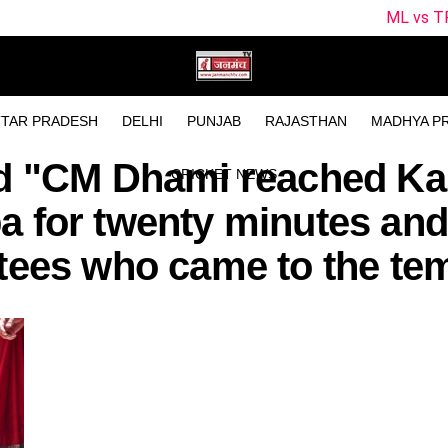
ML vs TRT Dream11 Pre
TAR PRADESH
DELHI
PUNJAB
RAJASTHAN
MADHYA P
ed "CM Dhami reached K
CRICKET NEWS
 for twenty minutes and 
tees who came to the tem