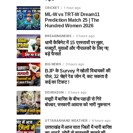
CRICKET
1 hour ago
ML-W vs TRT-W Dream11
Prediction Match 25 | The
Hundred Women 2026
BREAKINGNEWS
2 hours ago
धामी कैबिनेट में 15 प्रस्तावों पर मुहर,
मजदूरों, युवाओं और गौपालकों के लिए गए
बड़े फैसले
BIG NEWS
3 hours ago
BJP के Survey ने खोली विधायकों की
पोल, 32 चेहरे रेड जोन में, कट सकता है
कई का टिकट !
DEHRADUN
5 hours ago
मसूरी में बारिश के बीच पहाड़ी से गिरे
बोल्डर, सरकारी आवास को भारी नुकसान
UTTARAKHAND WEATHER
6 hours ago
उत्तराखंड में आज सात जिलों में भारी बारिश
का अलर्ट, लोगों से सावधानी बरतने की