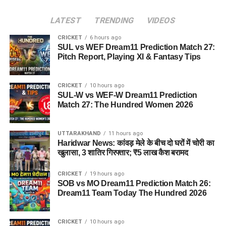
LATEST
TRENDING
VIDEOS
CRICKET
6 hours ago
SUL vs WEF Dream11 Prediction Match 27:
Pitch Report, Playing XI & Fantasy Tips
CRICKET
10 hours ago
SUL-W vs WEF-W Dream11 Prediction
Match 27: The Hundred Women 2026
UTTARAKHAND
11 hours ago
Haridwar News: कांवड़ मेले के बीच दो घरों में चोरी का
खुलासा, 3 शातिर गिरफ्तार; ₹5 लाख कैश बरामद
CRICKET
19 hours ago
SOB vs MO Dream11 Prediction Match 26:
Dream11 Team Today The Hundred 2026
CRICKET
10 hours ago