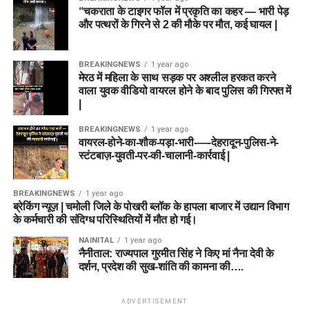
“चकराता के टाइगर फॉल में प्रकृति का कहर — भारी पेड़
और पत्थरों के गिरने से 2 की मौके पर मौत, कई घायल |
BREAKINGNEWS
1 year ago
मेरठ में महिला के साथ सड़क पर अश्लील हरकत करने
वाला युवक वीडियो वायरल होने के बाद पुलिस की गिरफ्त में
|
BREAKINGNEWS
1 year ago
वायरल-होने-का-शौक-पड़ा-भारी-—-देहरादून-पुलिस-ने-
स्टंटबाज़-युवती-पर-की-चालानी-कार्रवाई |
BREAKINGNEWS
1 year ago
ब्रेकिंग न्यूज़ | चमोली जिले के पोखरी ब्लॉक के हापला बाजार में उद्यान विभाग
के कर्मचारी की संदिग्ध परिस्थितियों में मौत हो गई।
NAINITAL
1 year ago
नैनीताल: राज्यपाल गुरमीत सिंह ने किए मां नैना देवी के
दर्शन, प्रदेश की सुख-शांति की कामना की….
ADVERTISEMENT