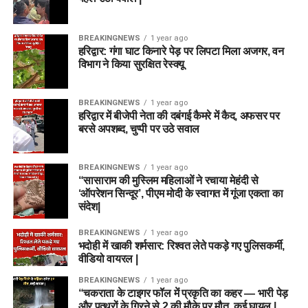
BREAKINGNEWS
1 year ago
हरिद्वार: गंगा घाट किनारे पेड़ पर लिपटा मिला अजगर, वन
विभाग ने किया सुरक्षित रेस्क्यू
BREAKINGNEWS
1 year ago
हरिद्वार में बीजेपी नेता की दबंगई कैमरे में कैद, अफसर पर
बरसे अपशब्द, चुप्पी पर उठे सवाल
BREAKINGNEWS
1 year ago
“सासाराम की मुस्लिम महिलाओं ने रचाया मेहंदी से
‘ऑपरेशन सिन्दूर’, पीएम मोदी के स्वागत में गूंजा एकता का
संदेश|
BREAKINGNEWS
1 year ago
भदोही में खाकी शर्मसार: रिश्वत लेते पकड़े गए पुलिसकर्मी,
वीडियो वायरल |
BREAKINGNEWS
1 year ago
“चकराता के टाइगर फॉल में प्रकृति का कहर — भारी पेड़
और पत्थरों के गिरने से 2 की मौके पर मौत, कई घायल |