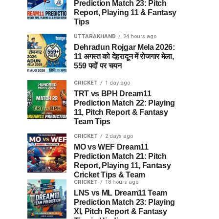
Prediction Match 23: Pitch
Report, Playing 11 & Fantasy
Tips
UTTARAKHAND
24 hours ago
Dehradun Rojgar Mela 2026:
11 अगस्त को देहरादून में रोजगार मेला,
559 पदों पर चयन
CRICKET
1 day ago
TRT vs BPH Dream11
Prediction Match 22: Playing
11, Pitch Report & Fantasy
Team Tips
CRICKET
2 days ago
MO vs WEF Dream11
Prediction Match 21: Pitch
Report, Playing 11, Fantasy
Cricket Tips & Team
CRICKET
18 hours ago
LNS vs ML Dream11 Team
Prediction Match 23: Playing
XI, Pitch Report & Fantasy