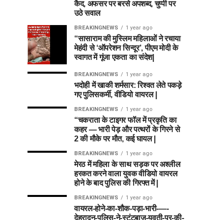
कैद, अफसर पर बरसे अपशब्द, चुप्पी पर
उठे सवाल
BREAKINGNEWS
1 year ago
“सासाराम की मुस्लिम महिलाओं ने रचाया
मेहंदी से ‘ऑपरेशन सिन्दूर’, पीएम मोदी के
स्वागत में गूंजा एकता का संदेश|
BREAKINGNEWS
1 year ago
भदोही में खाकी शर्मसार: रिश्वत लेते पकड़े
गए पुलिसकर्मी, वीडियो वायरल |
BREAKINGNEWS
1 year ago
“चकराता के टाइगर फॉल में प्रकृति का
कहर — भारी पेड़ और पत्थरों के गिरने से
2 की मौके पर मौत, कई घायल |
BREAKINGNEWS
1 year ago
मेरठ में महिला के साथ सड़क पर अश्लील
हरकत करने वाला युवक वीडियो वायरल
होने के बाद पुलिस की गिरफ्त में |
BREAKINGNEWS
1 year ago
वायरल-होने-का-शौक-पड़ा-भारी-—-
देहरादून-पुलिस-ने-स्टंटबाज़-युवती-पर-की-