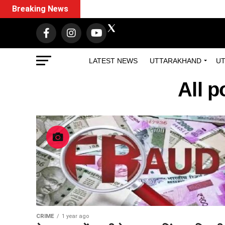
Breaking News
LATEST NEWS
UTTARAKHAND
UT
All 
CRIME
1 year ago