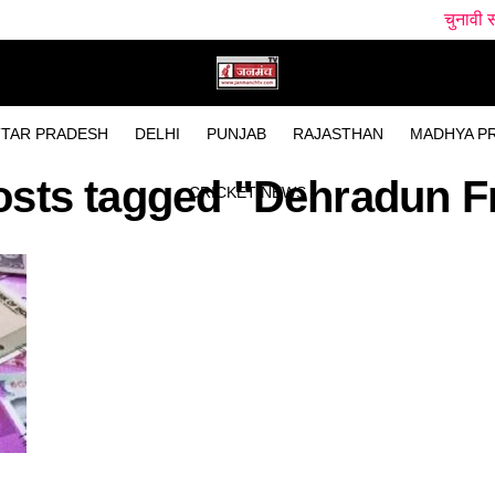
चुनावी साल में धामी सरका
TAR PRADESH
DELHI
PUNJAB
RAJASTHAN
MADHYA P
posts tagged "Dehradun F
CRICKET NEWS