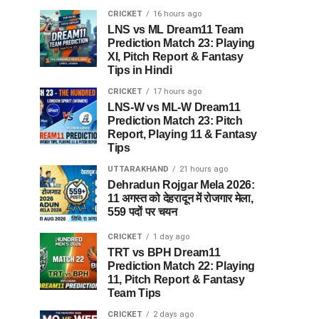
CRICKET
16 hours ago
LNS vs ML Dream11 Team
Prediction Match 23: Playing
XI, Pitch Report & Fantasy
Tips in Hindi
CRICKET
17 hours ago
LNS-W vs ML-W Dream11
Prediction Match 23: Pitch
Report, Playing 11 & Fantasy
Tips
UTTARAKHAND
21 hours ago
Dehradun Rojgar Mela 2026:
11 अगस्त को देहरादून में रोजगार मेला,
559 पदों पर चयन
CRICKET
1 day ago
TRT vs BPH Dream11
Prediction Match 22: Playing
11, Pitch Report & Fantasy
Team Tips
CRICKET
2 days ago