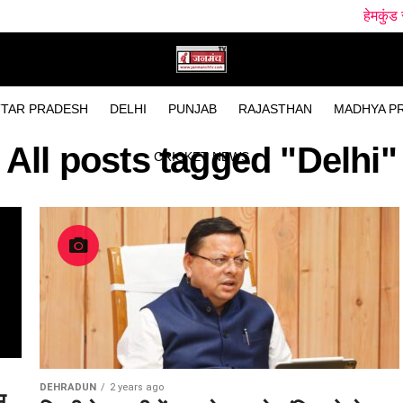
हेमकुंड साहिब से लौटत
TAR PRADESH
DELHI
PUNJAB
RAJASTHAN
MADHYA P
All posts tagged "Delhi"
CRICKET NEWS
DEHRADUN
2 years ago
म