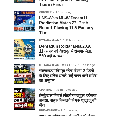
Tips in Hindi
CRICKET
17 hours ago
LNS-W vs ML-W Dream11
Prediction Match 23: Pitch
Report, Playing 11 & Fantasy
Tips
UTTARAKHAND
21 hours ago
Dehradun Rojgar Mela 2026:
11 अगस्त को देहरादून में रोजगार मेला,
559 पदों पर चयन
UTTARAKHAND WEATHER
1 hour ago
उत्तराखंड में बिगड़ा रहेगा मौसम, 3 जिलों
के लिए ऑरेंज अलर्ट, कई जगह भारी बारिश
का अनुमान
CHAMOLI
39 minutes ago
हेमकुंड साहिब से लौटते वक्त हुआ दर्दनाक
हादसा, बाइक फिसलने से एक श्रद्धालु की
मौत
BREAKINGNEWS
1 year ago