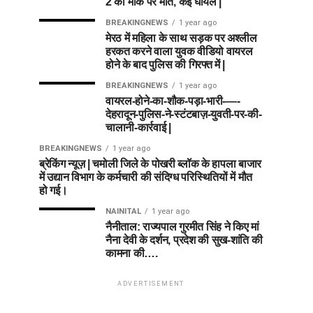
2 की मौके पर मौत, कई घायल |
BREAKINGNEWS
1 year ago
मेरठ में महिला के साथ सड़क पर अश्लील
हरकत करने वाला युवक वीडियो वायरल
होने के बाद पुलिस की गिरफ्त में |
BREAKINGNEWS
1 year ago
वायरल-होने-का-शौक-पड़ा-भारी-—-
देहरादून-पुलिस-ने-स्टंटबाज़-युवती-पर-की-
चालानी-कार्रवाई |
BREAKINGNEWS
1 year ago
ब्रेकिंग न्यूज़ | चमोली जिले के पोखरी ब्लॉक के हापला बाजार
में उद्यान विभाग के कर्मचारी की संदिग्ध परिस्थितियों में मौत
हो गई।
NAINITAL
1 year ago
नैनीताल: राज्यपाल गुरमीत सिंह ने किए मां
नैना देवी के दर्शन, प्रदेश की सुख-शांति की
कामना की….
ADVERTISEMENT