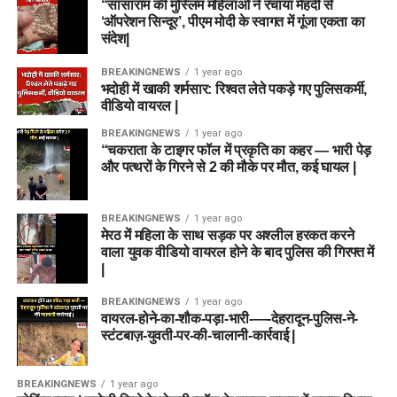
“सासाराम की मुस्लिम महिलाओं ने रचाया मेहंदी से
‘ऑपरेशन सिन्दूर’, पीएम मोदी के स्वागत में गूंजा एकता का
संदेश|
BREAKINGNEWS
1 year ago
भदोही में खाकी शर्मसार: रिश्वत लेते पकड़े गए पुलिसकर्मी,
वीडियो वायरल |
BREAKINGNEWS
1 year ago
“चकराता के टाइगर फॉल में प्रकृति का कहर — भारी पेड़
और पत्थरों के गिरने से 2 की मौके पर मौत, कई घायल |
BREAKINGNEWS
1 year ago
मेरठ में महिला के साथ सड़क पर अश्लील हरकत करने
वाला युवक वीडियो वायरल होने के बाद पुलिस की गिरफ्त में
|
BREAKINGNEWS
1 year ago
वायरल-होने-का-शौक-पड़ा-भारी-—-देहरादून-पुलिस-ने-
स्टंटबाज़-युवती-पर-की-चालानी-कार्रवाई |
BREAKINGNEWS
1 year ago