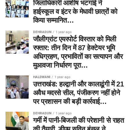
जिलाधिकारी आशीष भटगांई ने
हाईस्कूल व इंटर के मेधावी छात्रों को
किया सम्मानित…
DEHRADUN
1 year ago
जौलीग्रांट एयरपोर्ट विस्तार को मिली
रफ्तार: तीन दिन में 87 हेक्टेयर भूमि
अधिग्रहण, प्रभावितों का सत्यापन और
मुआवजा निर्धारण पूरा…
HALDWANI
1 year ago
उत्तराखंड: हल्द्वानी और कालाढूंगी में 21
अवैध मदरसे सील, पंजीकरण नहीं होने
पर प्रशासन की बड़ी कार्रवाई…
DEHRADUN
1 year ago
गर्मी में पानी-बिजली की परेशानी से राहत
की तैयारी, डीएम सविन बंसल ने