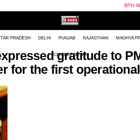
BPH-W vs SUL-W Dre
TAR PRADESH
DELHI
PUNJAB
RAJASTHAN
MADHYA P
expressed gratitude to 
CRICKET NEWS
r for the first operational