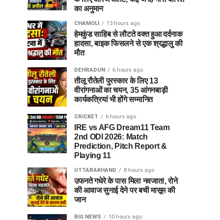
का अनुमान
CHAMOLI
13 hours ago
हेमकुंड साहिब से लौटते वक्त हुआ दर्दनाक
हादसा, बाइक फिसलने से एक श्रद्धालु की
मौत
DEHRADUN
6 hours ago
तीलू रौतेली पुरस्कार के लिए 13
वीरांगनाओं का चयन, 35 आंगनबाड़ी
कार्यकत्रियां भी होंगे सम्मानित
CRICKET
6 hours ago
IRE vs AFG Dream11 Team
2nd ODI 2026: Match
Prediction, Pitch Report &
Playing 11
UTTARAKHAND
8 hours ago
उफनते गधेरे के पास मिला नवजात!, रोने
की आवाज सुनाई देने पर बची मासूम की
जान
BIG NEWS
10 hours ago