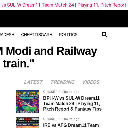
am11 Team Match 24 | Playing 11, Pitch Report & Fantasy Ti
RADESH
CHHATTISGARH
POLITICS
PM Modi and Railway
 train."
LATEST
TRENDING
VIDEOS
CRICKET
4 hours ago
BPH-W vs SUL-W Dream11
Team Match 24 | Playing 11,
Pitch Report & Fantasy Tips
CRICKET
6 hours ago
IRE vs AFG Dream11 Team