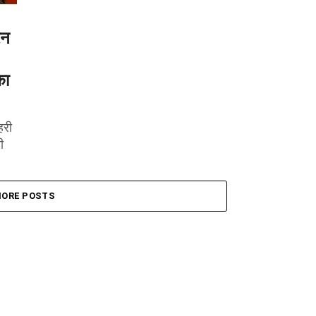
ेन
का
हरी
ी
ORE POSTS