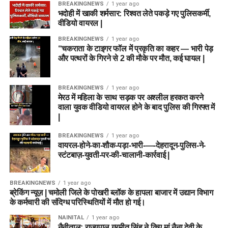
BREAKINGNEWS
1 year ago
भदोही में खाकी शर्मसार: रिश्वत लेते पकड़े गए पुलिसकर्मी,
वीडियो वायरल |
BREAKINGNEWS
1 year ago
“चकराता के टाइगर फॉल में प्रकृति का कहर — भारी पेड़
और पत्थरों के गिरने से 2 की मौके पर मौत, कई घायल |
BREAKINGNEWS
1 year ago
मेरठ में महिला के साथ सड़क पर अश्लील हरकत करने
वाला युवक वीडियो वायरल होने के बाद पुलिस की गिरफ्त में
|
BREAKINGNEWS
1 year ago
वायरल-होने-का-शौक-पड़ा-भारी-—-देहरादून-पुलिस-ने-
स्टंटबाज़-युवती-पर-की-चालानी-कार्रवाई |
BREAKINGNEWS
1 year ago
ब्रेकिंग न्यूज़ | चमोली जिले के पोखरी ब्लॉक के हापला बाजार में उद्यान विभाग
के कर्मचारी की संदिग्ध परिस्थितियों में मौत हो गई।
NAINITAL
1 year ago
नैनीताल: राज्यपाल गुरमीत सिंह ने किए मां नैना देवी के