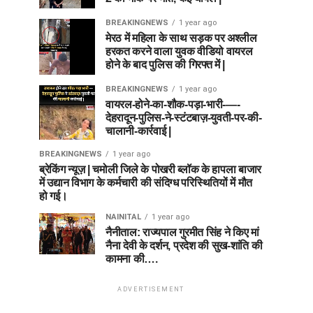
BREAKINGNEWS
1 year ago
मेरठ में महिला के साथ सड़क पर अश्लील
हरकत करने वाला युवक वीडियो वायरल
होने के बाद पुलिस की गिरफ्त में |
BREAKINGNEWS
1 year ago
वायरल-होने-का-शौक-पड़ा-भारी-—-
देहरादून-पुलिस-ने-स्टंटबाज़-युवती-पर-की-
चालानी-कार्रवाई |
BREAKINGNEWS
1 year ago
ब्रेकिंग न्यूज़ | चमोली जिले के पोखरी ब्लॉक के हापला बाजार
में उद्यान विभाग के कर्मचारी की संदिग्ध परिस्थितियों में मौत
हो गई।
NAINITAL
1 year ago
नैनीताल: राज्यपाल गुरमीत सिंह ने किए मां
नैना देवी के दर्शन, प्रदेश की सुख-शांति की
कामना की….
ADVERTISEMENT