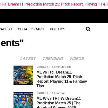
diction Match 25: Pitch Report, Playing 11 & Fantasy Tips
RADESH
CHHATTISGARH
POLITICS
ments"
LATEST
TRENDING
VIDEOS
CRICKET
53 minutes ago
ML vs TRT Dream11
Prediction Match 25: Pitch
Report, Playing 11 & Fantasy
Tips
CRICKET
1 hour ago
ML-W vs TRT-W Dream11
Prediction Match 25 | The
Hundred Women 2026