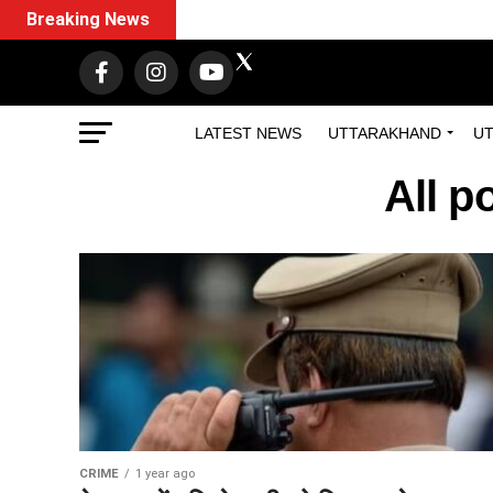
Breaking News
LATEST NEWS
UTTARAKHAND
UT
All p
CRIME
1 year ago