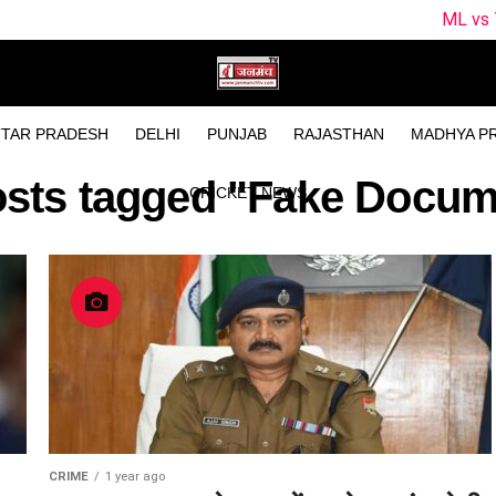
ML vs TRT Dream11 Pre
TAR PRADESH
DELHI
PUNJAB
RAJASTHAN
MADHYA P
osts tagged "Fake Docu
CRICKET NEWS
CRIME
1 year ago