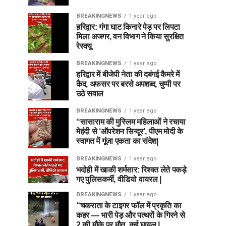
BREAKINGNEWS
1 year ago
हरिद्वार: गंगा घाट किनारे पेड़ पर लिपटा
मिला अजगर, वन विभाग ने किया सुरक्षित
रेस्क्यू
BREAKINGNEWS
1 year ago
हरिद्वार में बीजेपी नेता की दबंगई कैमरे में
कैद, अफसर पर बरसे अपशब्द, चुप्पी पर
उठे सवाल
BREAKINGNEWS
1 year ago
“सासाराम की मुस्लिम महिलाओं ने रचाया
मेहंदी से ‘ऑपरेशन सिन्दूर’, पीएम मोदी के
स्वागत में गूंजा एकता का संदेश|
BREAKINGNEWS
1 year ago
भदोही में खाकी शर्मसार: रिश्वत लेते पकड़े
गए पुलिसकर्मी, वीडियो वायरल |
BREAKINGNEWS
1 year ago
“चकराता के टाइगर फॉल में प्रकृति का
कहर — भारी पेड़ और पत्थरों के गिरने से
2 की मौके पर मौत, कई घायल |