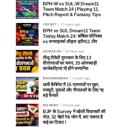
BPH-W vs SUL-W Dream11
Team Match 24 | Playing 11,
Pitch Report & Fantasy Tips
CRICKET
11 hours ago
BPH vs SUL Dream11 Team
Today Match 24: बर्मिंघम फीनिक्स
vs सनराइजर्स लीड्स ड्रीम11 टीम
DEHRADUN
23 hours ago
तीलू रौतेली पुरस्कार के लिए 13
वीरांगनाओं का चयन, 35 आंगनबाड़ी
कार्यकत्रियां भी होंगे सम्मानित
BREAKINGNEWS
2 hours ago
धामी कैबिनेट में 15 प्रस्तावों पर मुहर,
मजदूरों, युवाओं और गौपालकों के लिए गए
बड़े फैसले
BIG NEWS
3 hours ago
BJP के Survey ने खोली विधायकों की
पोल, 32 चेहरे रेड जोन में, कट सकता है
कई का टिकट !