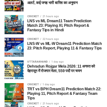
अलर्ट, कई जगह भारी बारिश का अनुमान
CRICKET
21 hours ago
LNS vs ML Dream11 Team Prediction
Match 23: Playing XI, Pitch Report &
Fantasy Tips in Hindi
CRICKET
22 hours ago
LNS-W vs ML-W Dream11 Prediction Match
23: Pitch Report, Playing 11 & Fantasy Tips
UTTARAKHAND
1 day ago
Dehradun Rojgar Mela 2026: 11 अगस्त को
देहरादून में रोजगार मेला, 559 पदों पर चयन
CRICKET
1 day ago
TRT vs BPH Dream11 Prediction Match 22:
Playing 11, Pitch Report & Fantasy Team
Tips
CRICKET
21 hours ago