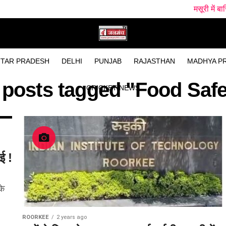
मसूरी में बारिश के बीच पहाड
TAR PRADESH
DELHI
PUNJAB
RAJASTHAN
MADHYA P
l posts tagged "Food Safe
CRICKET NEWS
ई !
के
ROORKEE
2 years ago