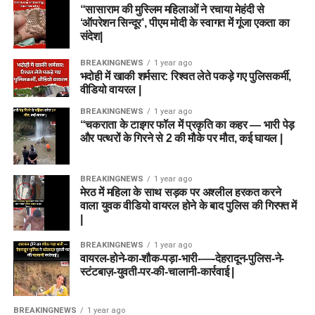
“सासाराम की मुस्लिम महिलाओं ने रचाया मेहंदी से
‘ऑपरेशन सिन्दूर’, पीएम मोदी के स्वागत में गूंजा एकता का
संदेश|
BREAKINGNEWS
1 year ago
भदोही में खाकी शर्मसार: रिश्वत लेते पकड़े गए पुलिसकर्मी,
वीडियो वायरल |
BREAKINGNEWS
1 year ago
“चकराता के टाइगर फॉल में प्रकृति का कहर — भारी पेड़
और पत्थरों के गिरने से 2 की मौके पर मौत, कई घायल |
BREAKINGNEWS
1 year ago
मेरठ में महिला के साथ सड़क पर अश्लील हरकत करने
वाला युवक वीडियो वायरल होने के बाद पुलिस की गिरफ्त में
|
BREAKINGNEWS
1 year ago
वायरल-होने-का-शौक-पड़ा-भारी-—-देहरादून-पुलिस-ने-
स्टंटबाज़-युवती-पर-की-चालानी-कार्रवाई |
BREAKINGNEWS
1 year ago