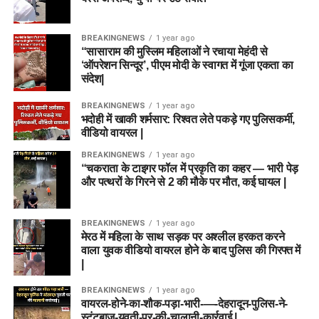
BREAKINGNEWS
1 year ago
“सासाराम की मुस्लिम महिलाओं ने रचाया मेहंदी से
‘ऑपरेशन सिन्दूर’, पीएम मोदी के स्वागत में गूंजा एकता का
संदेश|
BREAKINGNEWS
1 year ago
भदोही में खाकी शर्मसार: रिश्वत लेते पकड़े गए पुलिसकर्मी,
वीडियो वायरल |
BREAKINGNEWS
1 year ago
“चकराता के टाइगर फॉल में प्रकृति का कहर — भारी पेड़
और पत्थरों के गिरने से 2 की मौके पर मौत, कई घायल |
BREAKINGNEWS
1 year ago
मेरठ में महिला के साथ सड़क पर अश्लील हरकत करने
वाला युवक वीडियो वायरल होने के बाद पुलिस की गिरफ्त में
|
BREAKINGNEWS
1 year ago
वायरल-होने-का-शौक-पड़ा-भारी-—-देहरादून-पुलिस-ने-
स्टंटबाज़-युवती-पर-की-चालानी-कार्रवाई |